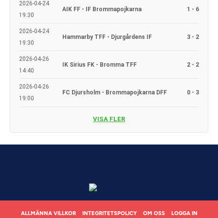
2026-04-24
AIK FF - IF Brommapojkarna
1 - 6
19:30
2026-04-24
Hammarby TFF - Djurgårdens IF
3 - 2
19:30
2026-04-26
IK Sirius FK - Bromma TFF
2 - 2
14:40
2026-04-26
FC Djursholm - Brommapojkarna DFF
0 - 3
19:00
VISA FLER
ALLMÄNNA VILLKOR
INTEGRITETSPOLICY
OM OSS
LOGGA IN