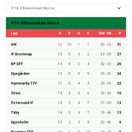
P16 Allsvenskan Norra
P16 Allsvenskan Norra
Lag
S
V
O
F
GM
-
IM
P
AIK
12
10
1
1
50
-
16
31
IF Brommap
13
8
3
2
53
-
20
27
BP DFF
14
8
2
4
42
-
33
26
Djurgården
13
8
0
5
39
-
35
24
Hammarby TFF
13
6
4
3
30
-
26
22
Sirius
14
4
4
6
30
-
43
16
Öztersund IF
14
3
4
7
27
-
39
13
Täby
14
3
4
7
29
-
46
13
Djursholm
13
2
3
8
22
-
40
9
Bromma TFF
14
1
3
10
19
-
43
6