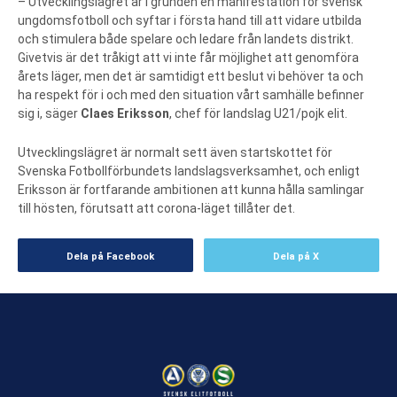
– Utvecklingslägret är i grunden en manifestation för svensk
ungdomsfotboll och syftar i första hand till att vidare utbilda
och stimulera både spelare och ledare från landets distrikt.
Givetvis är det tråkigt att vi inte får möjlighet att genomföra
årets läger, men det är samtidigt ett beslut vi behöver ta och
ha respekt för i och med den situation vårt samhälle befinner
sig i, säger
Claes Eriksson
, chef för landslag U21/pojk elit.
Utvecklingslägret är normalt sett även startskottet för
Svenska Fotbollförbundets landslagsverksamhet, och enligt
Eriksson är fortfarande ambitionen att kunna hålla samlingar
till hösten, förutsatt att corona-läget tillåter det.
Dela på Facebook
Dela på X