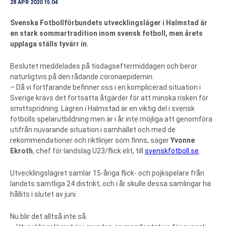
28 APR 2020 15:04
Svenska Fotbollförbundets utvecklingsläger i Halmstad är
en stark sommartradition inom svensk fotboll, men årets
upplaga ställs tyvärr in.
Beslutet meddelades på tisdagseftermiddagen och beror
naturligtvis på den rådande coronaepidemin.
– Då vi fortfarande befinner oss i en komplicerad situation i
Sverige krävs det fortsatta åtgärder för att minska risken för
smittspridning. Lägren i Halmstad är en viktig del i svensk
fotbolls spelarutbildning men är i år inte möjliga att genomföra
utifrån nuvarande situation i samhället och med de
rekommendationer och riktlinjer som finns, säger
Yvonne
Ekroth
, chef för landslag U23/flick elit, till
svenskfotboll.se
.
Utvecklingslägret samlar 15-åriga flick- och pojkspelare från
landets samtliga 24 distrikt, och i år skulle dessa samlingar ha
hållits i slutet av juni.
Nu blir det alltså inte så.