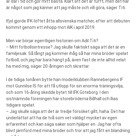
är där i tid och gör mitt bästa. Klart att det är tufft, men det här
är något som jag känner att jag måste och vill göra, säger Titi.
Ifjol gjorde IFK-löftet åtta allsvenska matcher, efter att debuten
kommit genom ett inhopp mot AIK i april 2019.
Men var börjar egentligen historien om Adil Titi?
– Mitt fotbollsintresse? Jag skulle faktiskt säga att det är en
familjesak. Så långt jag kommer ihåg så har mina bröder spelat
fotboll, och jag har bara hängt på, även fast de inte alltid velat
ha med mig, säger 20-åringen och skrattar.
I de tidiga tonåren bytte han moderklubben Rannebergens IF
mot Gunnilse IS för att få utlopp för sin enorma träningsvilja,
och som 16-åring skedde bytet till IFK Göteborg. I den
sistnämnda föreningen har storebröderna Billhall och Ilias
tidigare spelat.
– Jag skulle säga att det är tredje försöket gillt, haha. Det har
underlättat att ha de två som vet väldigt mycket av egen
erfarenhet och kan säga saker som hjälper en. Jag har ofta
blivit jämförd med mina bröder och tror att jag fått en blandning