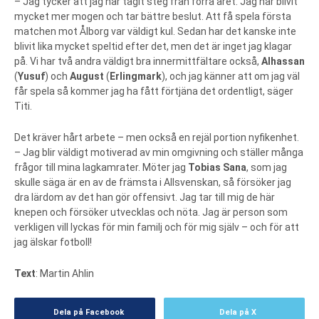
– Jag tycker att jag har tagit steg från förra året. Jag har blivit
mycket mer mogen och tar bättre beslut. Att få spela första
matchen mot Ålborg var väldigt kul. Sedan har det kanske inte
blivit lika mycket speltid efter det, men det är inget jag klagar
på. Vi har två andra väldigt bra innermittfältare också,
Alhassan
(
Yusuf
) och
August
(
Erlingmark
), och jag känner att om jag väl
får spela så kommer jag ha fått förtjäna det ordentligt, säger
Titi.
Det kräver hårt arbete – men också en rejäl portion nyfikenhet.
– Jag blir väldigt motiverad av min omgivning och ställer många
frågor till mina lagkamrater. Möter jag
Tobias Sana
, som jag
skulle säga är en av de främsta i Allsvenskan, så försöker jag
dra lärdom av det han gör offensivt. Jag tar till mig de här
knepen och försöker utvecklas och nöta. Jag är person som
verkligen vill lyckas för min familj och för mig själv – och för att
jag älskar fotboll!
Text
: Martin Ahlin
Dela på Facebook
Dela på X