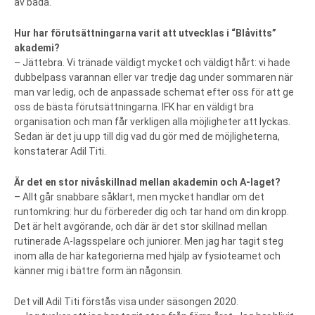
av båda.
Hur har förutsättningarna varit att utvecklas i “Blåvitts”
akademi?
– Jättebra. Vi tränade väldigt mycket och väldigt hårt: vi hade
dubbelpass varannan eller var tredje dag under sommaren när
man var ledig, och de anpassade schemat efter oss för att ge
oss de bästa förutsättningarna. IFK har en väldigt bra
organisation och man får verkligen alla möjligheter att lyckas.
Sedan är det ju upp till dig vad du gör med de möjligheterna,
konstaterar Adil Titi.
Är det en stor nivåskillnad mellan akademin och A-laget?
– Allt går snabbare såklart, men mycket handlar om det
runtomkring: hur du förbereder dig och tar hand om din kropp.
Det är helt avgörande, och där är det stor skillnad mellan
rutinerade A-lagsspelare och juniorer. Men jag har tagit steg
inom alla de här kategorierna med hjälp av fysioteamet och
känner mig i bättre form än någonsin.
Det vill Adil Titi förstås visa under säsongen 2020.