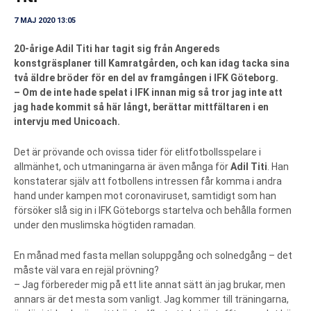
7 MAJ 2020 13:05
20-årige Adil Titi har tagit sig från Angereds
konstgräsplaner till Kamratgården, och kan idag tacka sina
två äldre bröder för en del av framgången i IFK Göteborg.
– Om de inte hade spelat i IFK innan mig så tror jag inte att
jag hade kommit så här långt, berättar mittfältaren i en
intervju med Unicoach.
Det är prövande och ovissa tider för elitfotbollsspelare i
allmänhet, och utmaningarna är även många för
Adil Titi
. Han
konstaterar själv att fotbollens intressen får komma i andra
hand under kampen mot coronaviruset, samtidigt som han
försöker slå sig in i IFK Göteborgs startelva och behålla formen
under den muslimska högtiden ramadan.
En månad med fasta mellan soluppgång och solnedgång – det
måste väl vara en rejäl prövning?
– Jag förbereder mig på ett lite annat sätt än jag brukar, men
annars är det mesta som vanligt. Jag kommer till träningarna,