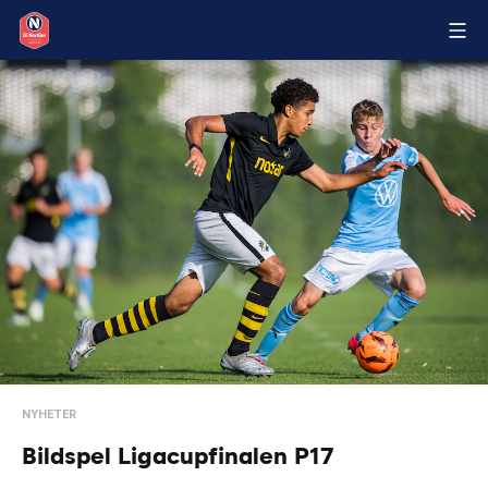
NYHETER
Bildspel Ligacupfinalen P17