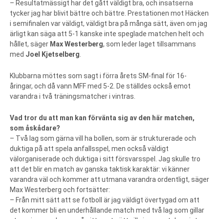
– Resultatmässigt har det gått väldigt bra, och insatserna
tycker jag har blivit bättre och bättre. Prestationen mot Häcken
i semifinalen var väldigt, väldigt bra på många sätt, även om jag
ärligt kan säga att 5-1 kanske inte speglade matchen helt och
hållet, säger
Max Westerberg
, som leder laget tillsammans
med
Joel Kjetselberg
.
Klubbarna möttes som sagt i förra årets SM-final för 16-
åringar, och då vann MFF med 5-2. De ställdes också emot
varandra i två träningsmatcher i vintras.
Vad tror du att man kan förvänta sig av den här matchen,
som åskådare?
– Två lag som gärna vill ha bollen, som är strukturerade och
duktiga på att spela anfallsspel, men också väldigt
välorganiserade och duktiga i sitt försvarsspel. Jag skulle tro
att det blir en match av ganska taktisk karaktär: vi känner
varandra väl och kommer att utmana varandra ordentligt, säger
Max Westerberg och fortsätter:
– Från mitt sätt att se fotboll är jag väldigt övertygad om att
det kommer bli en underhållande match med två lag som gillar