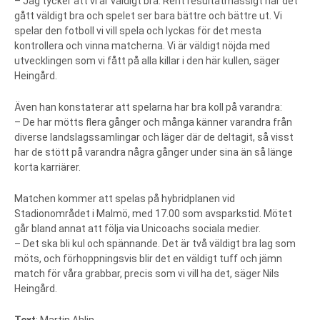
– Jag tycker att vi är väldigt bra. Rent resultatmässigt har det
gått väldigt bra och spelet ser bara bättre och bättre ut. Vi
spelar den fotboll vi vill spela och lyckas för det mesta
kontrollera och vinna matcherna. Vi är väldigt nöjda med
utvecklingen som vi fått på alla killar i den här kullen, säger
Heingård.
Även han konstaterar att spelarna har bra koll på varandra:
– De har mötts flera gånger och många känner varandra från
diverse landslagssamlingar och läger där de deltagit, så visst
har de stött på varandra några gånger under sina än så länge
korta karriärer.
Matchen kommer att spelas på hybridplanen vid
Stadionområdet i Malmö, med 17.00 som avsparkstid. Mötet
går bland annat att följa via Unicoachs sociala medier.
– Det ska bli kul och spännande. Det är två väldigt bra lag som
möts, och förhoppningsvis blir det en väldigt tuff och jämn
match för våra grabbar, precis som vi vill ha det, säger Nils
Heingård.