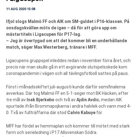
11 AUG 2020 15:08
Ifjol slogs Malmö FF och AIK om SM-guldet i P16-klassen. På
onsdagskvällen möts de igen – då för att göra upp om
mästartiteln i Ligacupen för P17-lag.
– Jag är övertygad om att det kommer bli en underhållande
match, säger Max Westerberg, tränare i MFF.
Ligacupens gruppspel inleddes redan i november förra året, och
precis när man skulle gå in ett avgörande slutspelsskede kom
coronapandemin i vägen och all tävlingsfotboll sattes på paus.
Först i månadsskiftet juli-augusti kunde därför semifinalerna
avverkas. Där tog Malmö FF en 5-1-seger mot BK Häcken, efter
tre mål av
Isak Bjerkebo
och två av
Ajdin Avdic
, medan AIK
spurtade ifrån Brommapojkarna i andra halvlek och vann med 4-
0. Två av fullträffarna där stod
Calvin Kabuye
för.
MFF har fördel av hemmaplan och kommer till mötet med stark
form och serieledning i P17 Allsvenskan Södra.