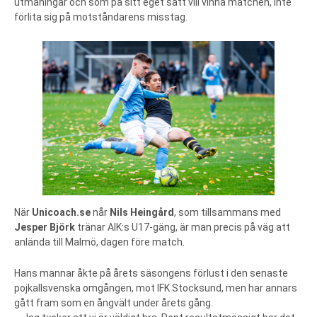
utmaningar och som på sitt eget sätt vill vinna matchen, inte
förlita sig på motståndarens misstag.
När
Unicoach.se
når
Nils Heingård
, som tillsammans med
Jesper Björk
tränar AIK:s U17-gäng, är man precis på väg att
anlända till Malmö, dagen före match.
Hans mannar åkte på årets säsongens förlust i den senaste
pojkallsvenska omgången, mot IFK Stocksund, men har annars
gått fram som en ångvält under årets gång.