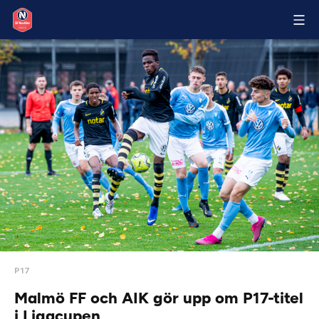
P17
Malmö FF och AIK gör upp om P17-titel
i Ligacupen