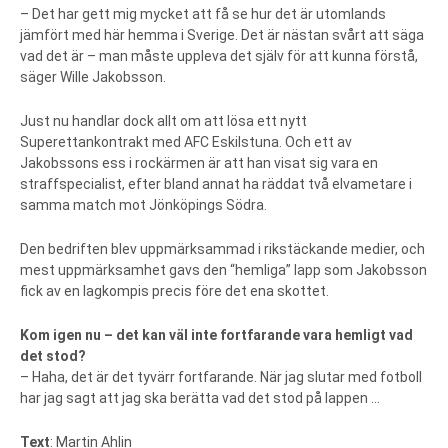
– Det har gett mig mycket att få se hur det är utomlands
jämfört med här hemma i Sverige. Det är nästan svårt att säga
vad det är – man måste uppleva det själv för att kunna förstå,
säger Wille Jakobsson.
Just nu handlar dock allt om att lösa ett nytt
Superettankontrakt med AFC Eskilstuna. Och ett av
Jakobssons ess i rockärmen är att han visat sig vara en
straffspecialist, efter bland annat ha räddat två elvametare i
samma match mot Jönköpings Södra.
Den bedriften blev uppmärksammad i rikstäckande medier, och
mest uppmärksamhet gavs den “hemliga” lapp som Jakobsson
fick av en lagkompis precis före det ena skottet.
Kom igen nu – det kan väl inte fortfarande vara hemligt vad
det stod?
– Haha, det är det tyvärr fortfarande. När jag slutar med fotboll
har jag sagt att jag ska berätta vad det stod på lappen …
Text
: Martin Ahlin