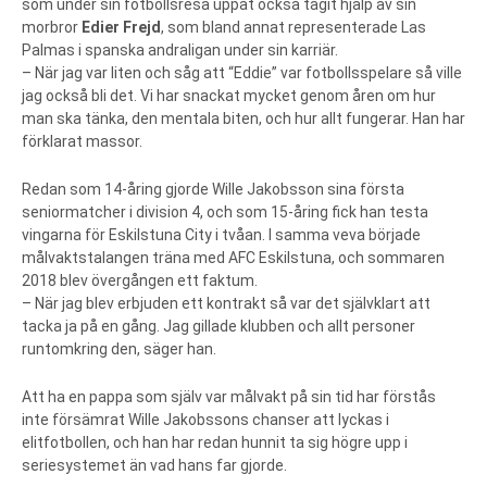
som under sin fotbollsresa uppåt också tagit hjälp av sin
morbror
Edier Frejd
, som bland annat representerade Las
Palmas i spanska andraligan under sin karriär.
– När jag var liten och såg att “Eddie” var fotbollsspelare så ville
jag också bli det. Vi har snackat mycket genom åren om hur
man ska tänka, den mentala biten, och hur allt fungerar. Han har
förklarat massor.
Redan som 14-åring gjorde Wille Jakobsson sina första
seniormatcher i division 4, och som 15-åring fick han testa
vingarna för Eskilstuna City i tvåan. I samma veva började
målvaktstalangen träna med AFC Eskilstuna, och sommaren
2018 blev övergången ett faktum.
– När jag blev erbjuden ett kontrakt så var det självklart att
tacka ja på en gång. Jag gillade klubben och allt personer
runtomkring den, säger han.
Att ha en pappa som själv var målvakt på sin tid har förstås
inte försämrat Wille Jakobssons chanser att lyckas i
elitfotbollen, och han har redan hunnit ta sig högre upp i
seriesystemet än vad hans far gjorde.