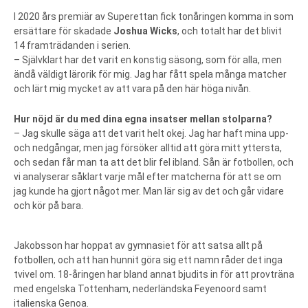
I 2020 års premiär av Superettan fick tonåringen komma in som
ersättare för skadade
Joshua Wicks
, och totalt har det blivit
14 framträdanden i serien.
– Självklart har det varit en konstig säsong, som för alla, men
ändå väldigt lärorik för mig. Jag har fått spela många matcher
och lärt mig mycket av att vara på den här höga nivån.
Hur nöjd är du med dina egna insatser mellan stolparna?
– Jag skulle säga att det varit helt okej. Jag har haft mina upp-
och nedgångar, men jag försöker alltid att göra mitt yttersta,
och sedan får man ta att det blir fel ibland. Sån är fotbollen, och
vi analyserar såklart varje mål efter matcherna för att se om
jag kunde ha gjort något mer. Man lär sig av det och går vidare
och kör på bara.
Jakobsson har hoppat av gymnasiet för att satsa allt på
fotbollen, och att han hunnit göra sig ett namn råder det inga
tvivel om. 18-åringen har bland annat bjudits in för att provträna
med engelska Tottenham, nederländska Feyenoord samt
italienska Genoa.