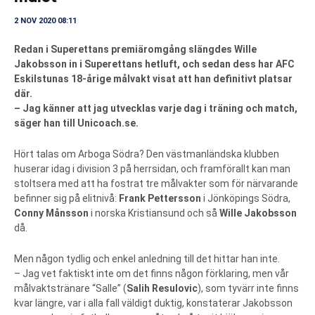
2 NOV 2020 08:11
Redan i Superettans premiäromgång slängdes Wille
Jakobsson in i Superettans hetluft, och sedan dess har AFC
Eskilstunas 18-årige målvakt visat att han definitivt platsar
där.
– Jag känner att jag utvecklas varje dag i träning och match,
säger han till Unicoach.se.
Hört talas om Arboga Södra? Den västmanländska klubben
huserar idag i division 3 på herrsidan, och framförallt kan man
stoltsera med att ha fostrat tre målvakter som för närvarande
befinner sig på elitnivå:
Frank Pettersson
i Jönköpings Södra,
Conny Månsson
i norska Kristiansund och så
Wille Jakobsson
då.
Men någon tydlig och enkel anledning till det hittar han inte.
– Jag vet faktiskt inte om det finns någon förklaring, men vår
målvaktstränare “Salle” (
Salih Resulovic
), som tyvärr inte finns
kvar längre, var i alla fall väldigt duktig, konstaterar Jakobsson