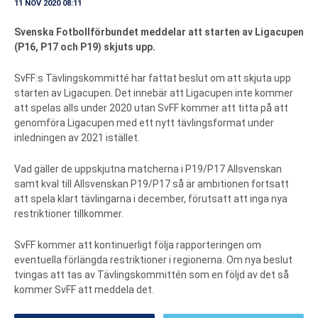
11 NOV 2020 08:11
Svenska Fotbollförbundet meddelar att starten av Ligacupen
(P16, P17 och P19) skjuts upp.
SvFF:s Tävlingskommitté har fattat beslut om att skjuta upp
starten av Ligacupen. Det innebär att Ligacupen inte kommer
att spelas alls under 2020 utan SvFF kommer att titta på att
genomföra Ligacupen med ett nytt tävlingsformat under
inledningen av 2021 istället.
Vad gäller de uppskjutna matcherna i P19/P17 Allsvenskan
samt kval till Allsvenskan P19/P17 så är ambitionen fortsatt
att spela klart tävlingarna i december, förutsatt att inga nya
restriktioner tillkommer.
SvFF kommer att kontinuerligt följa rapporteringen om
eventuella förlängda restriktioner i regionerna. Om nya beslut
tvingas att tas av Tävlingskommittén som en följd av det så
kommer SvFF att meddela det.