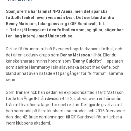
Spanjorerna har lämnat NP3 Arena, men det spanska
fotbollstänket lever i viss mån kvar. Det ser bland andra
Benny Matsson, talangansvarig i GIF Sundsvall, till.
– Det är jättemycket i den fotbollen som jag gillar, säger han
i en lång intervju med Unicoach.se.
Det är få förunnat att nå Sveriges högsta division i fotboll, och
det är en exklusiv grupp som
Benny
Matsson
tillhör. Eller du
kanske snarare minns honom som “
Benny Guldfot
” – spelaren
som sänkte Hammarby i sin allsvenska debut med Gefle, och
bland annat även nätade ett par gånger för “Giffarna” i samma
serie.
Som tränare fick han sedan en explosionsartad start: Matsson
förde lilla Ånge IF från division 4 till 2, och var även en hårsmån
från att kvalificera laget för spel i ettan. Det gjorde givetvis att
han hamnade på flera klubbars coachradar, och 2016 återvände
den idag 42-årige norrlänningen till GIF Sundsvall för att arbeta
inom klubbens akademi.