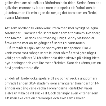
gäller, även om allt såklart förändras hela tiden. Sedan finns det
självklart massor av ledare som inte spelat elitfotboll och är
jättebra, men för min egen del ser jag det bara som en fördel,
svarar Matsson.
Att som norrländsk klubb konkurrera med mer sydligt belägna
föreningar – särskilt från storstäder som Stockholm, Göteborg
och Malmö – är dock en utmaning. Enligt Benny Matsson är
årskullarna mer än tio gånger så stora i huvudstaden.
– Då förstår du själv att de har mycket fler spelare. Ska vi
konkurrera mot många stora klubbar så måste vi göra något
väldigt bra såklart. Vi försöker hela tiden skruva på allting, hitta
nya lösningar och vara lite mer effektiva. Som det känns just nu
är vi ganska starka där.
En del i att både locka spelare till sig och utveckla ungdomar i
området är den SCA-akademi som arrangerar träningar för 14-
åringar en gång varje vecka. Föreningarna i distriktet väljer
själva ut vilka de vill skicka dit, och där ingår även kriterier som
att man ska vara en bra kompis och skötsam i skolan.