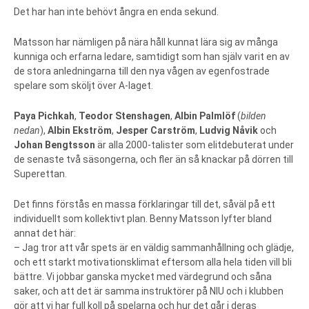
Det har han inte behövt ångra en enda sekund.
Matsson har nämligen på nära håll kunnat lära sig av många
kunniga och erfarna ledare, samtidigt som han själv varit en av
de stora anledningarna till den nya vågen av egenfostrade
spelare som sköljt över A-laget.
Paya Pichkah
,
Teodor Stenshagen
,
Albin Palmlöf
(
bilden
nedan
),
Albin Ekström
,
Jesper Carström
,
Ludvig Nåvik
och
Johan Bengtsson
är alla 2000-talister som elitdebuterat under
de senaste två säsongerna, och fler än så knackar på dörren till
Superettan.
Det finns förstås en massa förklaringar till det, såväl på ett
individuellt som kollektivt plan. Benny Matsson lyfter bland
annat det här:
– Jag tror att vår spets är en väldig sammanhållning och glädje,
och ett starkt motivationsklimat eftersom alla hela tiden vill bli
bättre. Vi jobbar ganska mycket med värdegrund och såna
saker, och att det är samma instruktörer på NIU och i klubben
gör att vi har full koll på spelarna och hur det går i deras