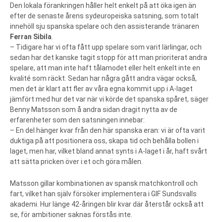
Den lokala förankringen håller helt enkelt på att öka igen än
efter de senaste årens sydeuropeiska satsning, som totalt
innehöll sju spanska spelare och den assisterande tränaren
Ferran Sibila
.
– Tidigare har vi ofta fått upp spelare som varit lärlingar, och
sedan har det kanske tagit stopp för att man prioriterat andra
spelare, att man inte haft tålamodet eller helt enkelt inte en
kvalité som räckt. Sedan har några gått andra vägar också,
men det är klart att fler av våra egna kommit upp i A-laget
jämfört med hur det var när vi körde det spanska spåret, säger
Benny Matsson som å andra sidan dragit nytta av de
erfarenheter som den satsningen innebar:
– En del hänger kvar från den här spanska eran: vi är ofta varit
duktiga på att positionera oss, skapa tid och behålla bollen i
laget, men har, vilket bland annat synts i A-laget i år, haft svårt
att sätta pricken över i:et och göra målen.
Matsson gillar kombinationen av spansk matchkontroll och
fart, vilket han själv försöker implementera i GIF Sundsvalls
akademi. Hur länge 42-åringen blir kvar där återstår också att
se, för ambitioner saknas förstås inte.