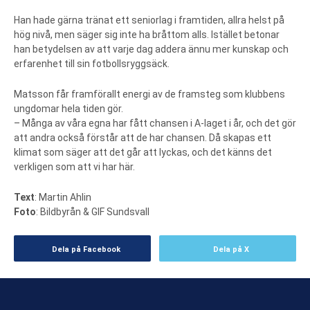
Han hade gärna tränat ett seniorlag i framtiden, allra helst på
hög nivå, men säger sig inte ha bråttom alls. Istället betonar
han betydelsen av att varje dag addera ännu mer kunskap och
erfarenhet till sin fotbollsryggsäck.
Matsson får framförallt energi av de framsteg som klubbens
ungdomar hela tiden gör.
– Många av våra egna har fått chansen i A-laget i år, och det gör
att andra också förstår att de har chansen. Då skapas ett
klimat som säger att det går att lyckas, och det känns det
verkligen som att vi har här.
Text
: Martin Ahlin
Foto
: Bildbyrån & GIF Sundsvall
Dela på Facebook
Dela på X