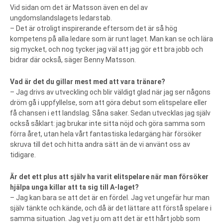
Vid sidan om det är Matsson även en del av
ungdomslandslagets ledarstab.
– Det är otroligt inspirerande eftersom det är så hög
kompetens på alla ledare som är runt laget. Man kan se och lära
sig mycket, och nog tycker jag väl att jag gör ett bra jobb och
bidrar där också, säger Benny Matsson.
Vad är det du gillar mest med att vara tränare?
– Jag drivs av utveckling och blir väldigt glad när jag ser någons
dröm gå i uppfyllelse, som att göra debut som elitspelare eller
få chansen i ett landslag. Såna saker. Sedan utvecklas jag själv
också såklart: jag brukar inte sitta nöjd och göra samma som
förra året, utan hela vårt fantastiska ledargäng här försöker
skruva till det och hitta andra sätt än de vi använt oss av
tidigare.
Är det ett plus att själv ha varit elitspelare när man försöker
hjälpa unga killar att ta sig till A-laget?
– Jag kan bara se att det är en fördel. Jag vet ungefär hur man
själv tänkte och kände, och då är det lättare att förstå spelare i
samma situation. Jag vet ju om att det är ett hårt jobb som