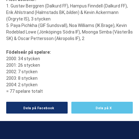
1. Gustav Berggren (Dalkurd FF), Hampus Finndell (Dalkurd FF),
Erik Ahlstrand (Halmstads BK,
bilden
) & Kevin Ackermann
(Örgryte IS), 3 stycken
5. Paya Pichkha (GIF Sundsvall), Noa Williams (IK Brage), Kevin
Rodeblad Lowe (Jönköpings Södra IF), Moonga Simba (Västerås
SK) & Oscar Pettersson (Akropolis IF), 2
Födelseår på spelare:
2000: 34 stycken
2001: 26 stycken
2002: 7 stycken
2003: 8 stycken
2004: 2 stycken
= 77 spelare totalt
Dela på Facebook
Dela på X