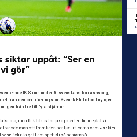
1
H
”
1
s siktar uppåt: “Ser en
 vi gör”
esenterade IK Sirius under Allsvenskans förra säsong,
atet från den certifiering som Svensk Elitfotboll nyligen
igen från tre till fyra stjärnor.
atserna, men fick till sist nöja sig med en tiondeplats i
igt visade man att framtiden ser ljus ut: namn som
Joakim
Roche
fick alla gott om speltid i på seniornivå.