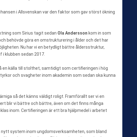
hansen i Allsvenskan var den faktor som gav störst ökning
nriktning som Sirius tagit sedan
Ola Andersson
kom in som
och behövde göra en omstrukturering i ålder och det har
jligheten. Nu har vi en betydligt bättre åldersstruktur,
f i klubben sedan 2017.
 en källa till stolthet, samtidigt som certifieringen i hög
era styrkor och svagheter inom akademin som sedan ska kunna
rniga så det känns väldigt roligt. Framförallt ser vi en
ert blir vi bättre och bättre, även om det finns många
as inom. Certifieringen är ett bra hjälpmedel i arbetet
d ett nytt system inom ungdomsverksamheten, som bland