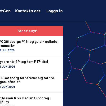
xtGen
Kontakta oss
Logga in
Senaste nytt
FK Göteborgs P16 tog guld – nollade
ammarby
8 JUL 2026
ysare när BP tog hem P17-titel
4 JUN 2026
FK Göteborg förbereder sig för tre
igacupfinaler
7 JUN 2026
ttosson trivs med sitt uppdrag i
jällby