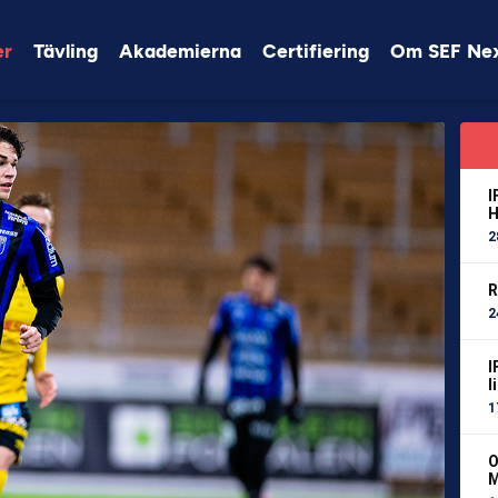
er
Tävling
Akademierna
Certifiering
Om SEF Ne
I
H
2
R
2
I
l
1
O
M