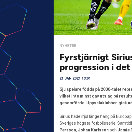
NYHETER
Fyrstjärnigt Siriu
progression i det
21 JAN 2021 13:01
Sju spelare födda på 2000-talet repr
vilket inte minst gav utslag på result
genomförde. Uppsalaklubben gick näml
Sirius hade ifjol länge häng på Europapl
Sveriges högsta fotbollsserie. Samtid
Persson
,
Johan Karlsson
och
Jamie 