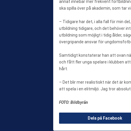
annat innebär mer frekvent fortbildnin
ska spilla över på akademin, som tar vid
– Tidigare har det, i alla fall för min de
utbildning tidigare, och det behöver int
utbildning som möjligt i tidig ålder, s
övergripande ansvar för ungdomsfotbo
Samtidigt konstaterar han att ovan n
och fått fler unga spelare i klubben at
hårt.
– Det blir mer realistiskt när det är k
att spela i en elitmiljö. Jag tror absol
FOTO: Bildbyrån
Dela på Facebook