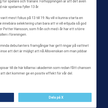
g för spelare och tränare. Förhoppningen är att det även
 när spelarna fyller 13 år.
l, varit mest fokus på 13 till 19. Nu vill vi kunna starta en
e innebära selektering utan bara att vi vill erbjuda så god
äger Petter Hansson, som från och med i år har ett större
llen i föreningen.
ämnda debutanters framgångar har gett ringar på vattnet
t inse att det är möjligt att nå Allsvenskan om man jobbar
ompisar till de här killarna i akademin som redan fått chansen
ut att det kommer ge en positiv effekt för vår del.
Dela på X