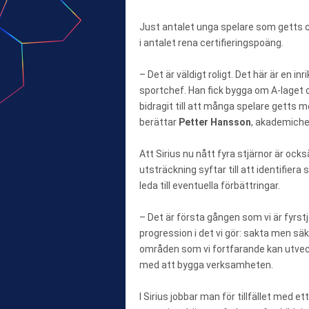
Just antalet unga spelare som getts c
i antalet rena certifieringspoäng.
– Det är väldigt roligt. Det här är en i
sportchef. Han fick bygga om A-laget 
bidragit till att många spelare getts mö
berättar
Petter Hansson
, akademiche
Att Sirius nu nått fyra stjärnor är också
utsträckning syftar till att identifi
leda till eventuella förbättringar.
– Det är första gången som vi är fyrstjä
progression i det vi gör: sakta men säk
områden som vi fortfarande kan utveckl
med att bygga verksamheten.
I Sirius jobbar man för tillfället me