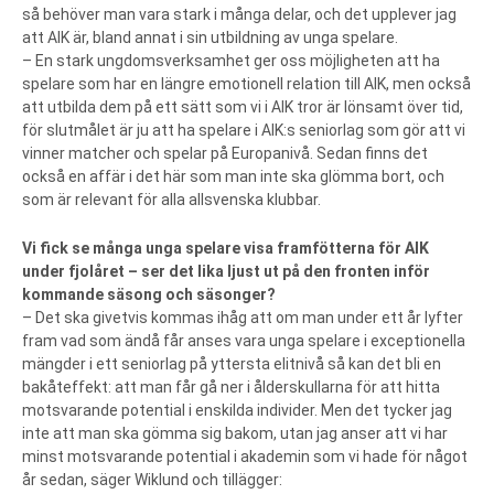
så behöver man vara stark i många delar, och det upplever jag
att AIK är, bland annat i sin utbildning av unga spelare.
– En stark ungdomsverksamhet ger oss möjligheten att ha
spelare som har en längre emotionell relation till AIK, men också
att utbilda dem på ett sätt som vi i AIK tror är lönsamt över tid,
för slutmålet är ju att ha spelare i AIK:s seniorlag som gör att vi
vinner matcher och spelar på Europanivå. Sedan finns det
också en affär i det här som man inte ska glömma bort, och
som är relevant för alla allsvenska klubbar.
Vi fick se många unga spelare visa framfötterna för AIK
under fjolåret – ser det lika ljust ut på den fronten inför
kommande säsong och säsonger?
– Det ska givetvis kommas ihåg att om man under ett år lyfter
fram vad som ändå får anses vara unga spelare i exceptionella
mängder i ett seniorlag på yttersta elitnivå så kan det bli en
bakåteffekt: att man får gå ner i ålderskullarna för att hitta
motsvarande potential i enskilda individer. Men det tycker jag
inte att man ska gömma sig bakom, utan jag anser att vi har
minst motsvarande potential i akademin som vi hade för något
år sedan, säger Wiklund och tillägger: