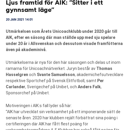
Ljus framtid för AIK: ”Sitter i ett
gynnsamt läge”
20 JAN 2021 14:01
Utmärkelsen som Årets Unicoachklubb under 2020 går till
AIK, efter en säsong där man ställde upp med sju spelare
under 20 år i Allsvenskan och dessutom visade framfötterna
även på akademinivå.
Utmärkelserna är nya för den här säsongen och delas ut inom
ramarna för Unicoachnätverket. Juryn består av
Thomas
Hasselgren
och
Svante Samuelsson
, akademichefsutvecklare
respektive Sportchef på Svensk Elitfotboll, samt
Per
Carlander
, Sverigechef på Unibet, och
Anders Falk
,
Sponsorchef på Unibet.
Motiveringen i AIK:s fall lyder så här:
”AIK har utvecklat sin verksamhet på ett imponerande sätt de
senaste åren. 2020 har klubben rejält förbättrat sina poäng i
certifieringen där AIK har fått flest poäng för
verksamhetsområdena A-F. Klubben har också fått poäng för