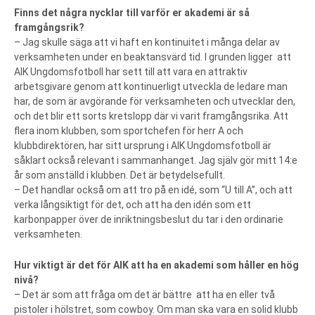
Finns det några nycklar till varför er akademi är så
framgångsrik?
– Jag skulle säga att vi haft en kontinuitet i många delar av
verksamheten under en beaktansvärd tid. I grunden ligger att
AIK Ungdomsfotboll har sett till att vara en attraktiv
arbetsgivare genom att kontinuerligt utveckla de ledare man
har, de som är avgörande för verksamheten och utvecklar den,
och det blir ett sorts kretslopp där vi varit framgångsrika. Att
flera inom klubben, som sportchefen för herr A och
klubbdirektören, har sitt ursprung i AIK Ungdomsfotboll är
såklart också relevant i sammanhanget. Jag själv gör mitt 14:e
år som anställd i klubben. Det är betydelsefullt.
– Det handlar också om att tro på en idé, som “U till A”, och att
verka långsiktigt för det, och att ha den idén som ett
karbonpapper över de inriktningsbeslut du tar i den ordinarie
verksamheten.
Hur viktigt är det för AIK att ha en akademi som håller en hög
nivå?
– Det är som att fråga om det är bättre att ha en eller två
pistoler i hölstret, som cowboy. Om man ska vara en solid klubb