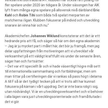
fler spelare under 2020 än tidigare år. Under säsongen har AIK
lyft fram många egna spelare på allsvensk nivå däribland
Eric
Kahl
och
Robin Tihi
som båda två spelat merparten av
matcherna i ligan. Klubben fokuserar på individ och utveckling
snarare än vinna här och nu.”
Akademichefen
Johannes Wiklund
konstaterar att det är ett
hedrande pris att få, och säger så här om den egna akademin:
– Jag är ju mycket part i målet här, det bör ju framgå, men jag
delar uppfattningen från motiveringen att vi utvecklat vår
verksamhet på ett väldigt kraftfullt vis under de senaste åren,
säger han och fortsätter:
– Det var ett speciellt år och vi hade väsentligt högre mål sett
till internationella sammanhang och fortbildningar, men om
man tittar på certifieringen där vi rankas så pass högt i delarna
A till F så är det tydligt tecken på att vi trots allt har kunnat
fokusera på kärnan i vårt uppdrag. Det är inte bara roligt i sig,
utan nödvändigt. Vi är en utvecklingsverksamhet och vi behöver
i alla lägen vara just utvecklingsorienterade och framåtlutade i
det vi gör.