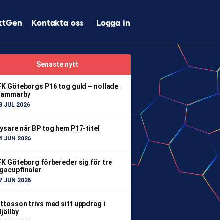
xtGen
Kontakta oss
Logga in
Senaste nytt
FK Göteborgs P16 tog guld – nollade
ammarby
8 JUL 2026
ysare när BP tog hem P17-titel
4 JUN 2026
FK Göteborg förbereder sig för tre
igacupfinaler
7 JUN 2026
ttosson trivs med sitt uppdrag i
jällby