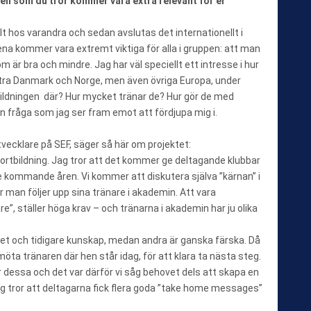
gen som du tror kommer vara extra relevant för er
t hos varandra och sedan avslutas det internationellt i
na kommer vara extremt viktiga för alla i gruppen: att man
 är bra och mindre. Jag har väl speciellt ett intresse i hur
ntra Danmark och Norge, men även övriga Europa, under
ildningen där? Hur mycket tränar de? Hur gör de med
n fråga som jag ser fram emot att fördjupa mig i.
vecklare på SEF, säger så här om projektet:
 fortbildning. Jag tror att det kommer ge deltagande klubbar
de kommande åren. Vi kommer att diskutera själva ”kärnan” i
r man följer upp sina tränare i akademin. Att vara
re”, ställer höga krav – och tränarna i akademin har ju olika
het och tidigare kunskap, medan andra är ganska färska. Då
öta tränaren där hen står idag, för att klara ta nästa steg.
för dessa och det var därför vi såg behovet dels att skapa en
 Jag tror att deltagarna fick flera goda ”take home messages”