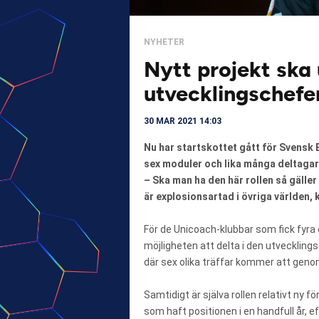
NYHETER
Nytt projekt ska
utvecklingschefe
30 MAR 2021 14:03
Nu har startskottet gått för Svensk E
sex moduler och lika många deltagar
– Ska man ha den här rollen så gälle
är explosionsartad i övriga världen, 
För de Unicoach-klubbar som fick fyra e
möjligheten att delta i den utveckli
där sex olika träffar kommer att gen
Samtidigt är själva rollen relativt ny fö
som haft positionen i en handfull år, e