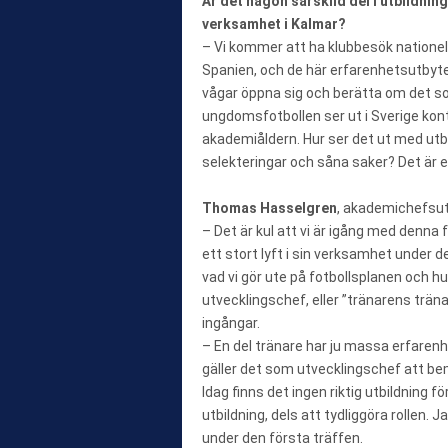
Är det någon särskild del i utbildnin
verksamhet i Kalmar?
– Vi kommer att ha klubbesök nationell
Spanien, och de här erfarenhetsutbyte
vågar öppna sig och berätta om det som
ungdomsfotbollen ser ut i Sverige ko
akademiåldern. Hur ser det ut med utb
selekteringar och såna saker? Det är e
Thomas Hasselgren
, akademichefsut
– Det är kul att vi är igång med denna
ett stort lyft i sin verksamhet under 
vad vi gör ute på fotbollsplanen och hu
utvecklingschef, eller ”tränarens träna
ingångar.
– En del tränare har ju massa erfaren
gäller det som utvecklingschef att bem
Idag finns det ingen riktig utbildning 
utbildning, dels att tydliggöra rollen.
under den första träffen.