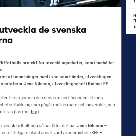
1
H
”
 utveckla de svenska
1
rna
litfotbolls projekt för utvecklingschefer, som innehåller
e.
r det att man hänger med i vad som händer, utvecklingen
konstaterar Jens Nilsson, utvecklingschef i Kalmar FF.
ller fem stjärnor i den senaste certifieringen erbjuds
ngschefsutbildning som pågår mellan mars och november, och
omföras (läs mer
här
).
r svensk fotboll, och så här låter det när
Jens Nilsson
–
fter att tidigare bland annat varit akademichef i KFF –