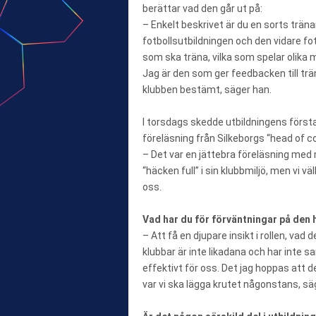
berättar vad den går ut på:
– Enkelt beskrivet är du en sorts träna
fotbollsutbildningen och den vidare fot
som ska träna, vilka som spelar olika
Jag är den som ger feedbacken till trä
klubben bestämt, säger han.
I torsdags skedde utbildningens förs
föreläsning från Silkeborgs “head of c
– Det var en jättebra föreläsning med 
“häcken full” i sin klubbmiljö, men vi
oss.
Vad har du för förväntningar på den 
– Att få en djupare insikt i rollen, vad 
klubbar är inte likadana och har inte 
effektivt för oss. Det jag hoppas att de
var vi ska lägga krutet någonstans, sä