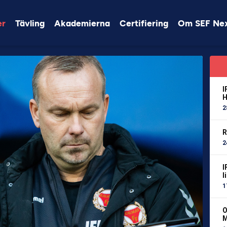
er
Tävling
Akademierna
Certifiering
Om SEF Ne
I
H
2
R
2
I
l
1
O
M