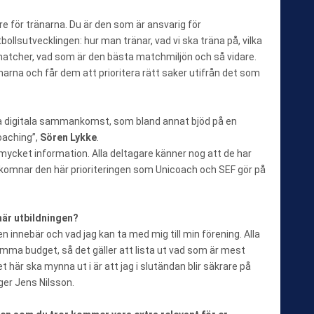
re för tränarna. Du är den som är ansvarig för
bollsutvecklingen: hur man tränar, vad vi ska träna på, vilka
 matcher, vad som är den bästa matchmiljön och så vidare.
narna och får dem att prioritera rätt saker utifrån det som
ta digitala sammankomst, som bland annat bjöd på en
oaching”,
Sören Lykke
.
mycket information. Alla deltagare känner nog att de har
 välkomnar den här prioriteringen som Unicoach och SEF gör på
här utbildningen?
den innebär och vad jag kan ta med mig till min förening. Alla
samma budget, så det gäller att lista ut vad som är mest
t här ska mynna ut i är att jag i slutändan blir säkrare på
ger Jens Nilsson.