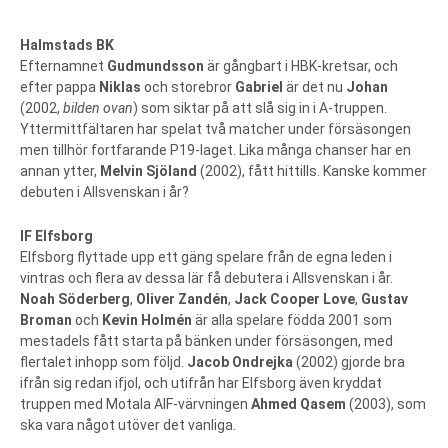
Halmstads BK
Efternamnet
Gudmundsson
är gångbart i HBK-kretsar, och
efter pappa
Niklas
och storebror
Gabriel
är det nu
Johan
(2002,
bilden ovan
) som siktar på att slå sig in i A-truppen.
Yttermittfältaren har spelat två matcher under försäsongen
men tillhör fortfarande P19-laget. Lika många chanser har en
annan ytter,
Melvin Sjöland
(2002), fått hittills. Kanske kommer
debuten i Allsvenskan i år?
IF Elfsborg
Elfsborg flyttade upp ett gäng spelare från de egna leden i
vintras och flera av dessa lär få debutera i Allsvenskan i år.
Noah Söderberg
,
Oliver Zandén
,
Jack Cooper Love
,
Gustav
Broman
och
Kevin Holmén
är alla spelare födda 2001 som
mestadels fått starta på bänken under försäsongen, med
flertalet inhopp som följd.
Jacob Ondrejka
(2002) gjorde bra
ifrån sig redan ifjol, och utifrån har Elfsborg även kryddat
truppen med Motala AIF-värvningen
Ahmed Qasem
(2003), som
ska vara något utöver det vanliga.