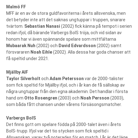
Malmö FF
MFF är en av de stora guldfavoriterna i årets allsvenska, men
det betyder inte att det saknas ungtuppar i truppen, snarare
tvärtom.
Sebastian Nanasi
(2002) fick känna på tempot i serien
redan ifjol, då bärande Varbergs BoIS tröja, och vid sidan av
honom har vi även spännande spelare som mittfältarna
Mubaarak Nuh
(2002) och
David Edvardsson
(2002) samt
försvararen
Noah Eihle
(2002). Alla dessa har goda chanser att
få speltid under 2021.
Mjällby AIF
Taylor Silverholt
och
Adam Petersson
var de 2000-talister
som fick speltid för Mjällby ifjol, och i år kan de få sällskap av
några ungtuppar från den egna akademin. Det handlar i första
hand om
Otto Rosengren
(2003) och
Noah Persson
(2003),
som båda fått chansen under vårens försäsongsmatcher.
Varbergs BoIS
Det finns gott om spelare födda på 2000-talet även i årets
BoIS-trupp. Ifjol var det tio stycken som fick speltid i
Allsvenskan, varav två noterades för en match. I år är det läge