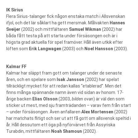
IK Sirius
Flera Sirius-talanger fick någon enstaka match i Allsvenskan
ifjol, och det lär såklart ha gett mersmak. Målvakten
Hannes
Sveijer
(2002) och mittfältaren
Samuel Wikman
(2002) har
båda fått testa på att starta under försäsongen och är i
högsta grad aktuella för spel framöver. Håll även utkik efter
löften som
Erik Langwagen
(2003) och
Noel Hansson
(2003).
Kalmar FF
Kalmar har släppt fram gott om talanger under de senaste
åren, och en spelare som
Isak Jansson
(2002) har spelat
tillräckligt mycket för att redan kallas “etablerad”. Men det
finns många spännande namn även vid sidan av honom. 17-
årige backen
Elias Olsson
(2003,
bilden ovan
) är väl den som
sticker ut mest, med sju framträdanden – varav fem från start
– under försäsongen. Även anfallaren
Alex Mortensen
(2002)
har matchats flitigt och ser ut att få gott om allsvensk speltid i
år. Håll dessutom ett öga på nyförvärvet från Assyriska
Turabdin, mittfältaren
Noah Shamoun
(2002).