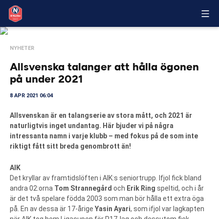
NYHETER
Allsvenska talanger att hålla ögonen
på under 2021
8 APR 2021 06:04
Allsvenskan är en talangserie av stora mått, och 2021 är
naturligtvis inget undantag. Här bjuder vi på några
intressanta namn i varje klubb – med fokus på de som inte
riktigt fått sitt breda genombrott än!
AIK
Det kryllar av framtidslöften i AIK:s seniortrupp. Ifjol fick bland
andra 02:orna
Tom Strannegård
och
Erik Ring
speltid, och i år
är det två spelare födda 2003 som man bör hålla ett extra öga
på. En av dessa är 17-årige
Yasin Ayari
, som ifjol var lagkapten
när AIK tog hem Ligacupen för P17-lag och dessutom fick