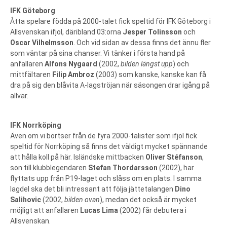
IFK Göteborg
Åtta spelare födda på 2000-talet fick speltid för IFK Göteborg i
Allsvenskan ifjol, däribland 03:orna
Jesper Tolinsson
och
Oscar Vilhelmsson
. Och vid sidan av dessa finns det ännu fler
som väntar på sina chanser. Vi tänker i första hand på
anfallaren
Alfons Nygaard
(2002,
bilden längst upp
) och
mittfältaren
Filip Ambroz
(2003) som kanske, kanske kan få
dra på sig den blåvita A-lagströjan när säsongen drar igång på
allvar.
IFK Norrköping
Även om vi bortser från de fyra 2000-talister som ifjol fick
speltid för Norrköping så finns det väldigt mycket spännande
att hålla koll på här. Isländske mittbacken
Oliver Stéfanson
,
son till klubblegendaren
Stefan Thordarsson
(2002), har
flyttats upp från P19-laget och slåss om en plats. I samma
lagdel ska det bli intressant att följa jättetalangen
Dino
Salihovic
(2002,
bilden ovan
), medan det också är mycket
möjligt att anfallaren
Lucas Lima
(2002) får debutera i
Allsvenskan.