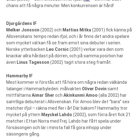
chans att få några minuter. Men konkurrensen är hård!
Djurgårdens IF
Melker Jonsson
(2002) och
Mattias Mitku
(2001) fick känna på
Allsvenskans tempo redan ifjol, och i år finns det andra spelare
som mycket väl kan få se fram emot sina debuter i serien.
Norske ytterbacken
Leo Cornic
(2001) verkar vara den som
knackar allra hårdast på dörren, och på samma position har
även
Linus Tagesson
(2002) tagit stora steg framåt.
Hammarby IF
Mest kommer vi förstås att få höra om några redan välkända
talanger i Hammarbyleden: målvakten
Oliver Dovin
samt
mittfältarna
Aimar Sher
och
Akinkunmi Amoo
(alla 2002) har
samtliga debuterat i Allsvenskan. För Amoo blev det “bara” sex
matcher ifjol – räkna med fler i år! Där bakom? Hammarby tror
mycket på yttern
Mayckel Lahdo
(2002), som förra året fick 21
matcher i Ettan Norra med Frej. Lahdo har fått spela under
försäsongen och lär i minsta fall få göra inhopp under
säsongens gång.