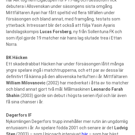
debutera i Allsvenskan under säsongens sista omgång.
Mittfältaren Ayari har fått speltid vid flera tillfällen under
försäsongen och bland annat, med framgång, testats som
ytterback. Intressant blir det också att följa Yasin Ayaris
landslagskompis
Lucas Forsberg
, ny från Sollentuna FK och
som ifjol gjorde 19 matcher när hans lag slutade trea i Ettan
Norra.
BK Häcken
Ett skadedrabbat Häcken har under försäsongen låtit många
yngre spelare ingå i matchtrupperna, och ett par av dessa lär
definitivt få känna på den allsvenska hetluften i år. Mittfältaren
William Milovanovic
(2002) har medverkat i åtta av tio matcher
och bland annat gjort två mål. Målmaskinen
Leonardo Farah
Shahin
(2003) gjorde sin debut i högsta serien ifjol och lär även
få sina chanser i år.
Degerfors IF
Nykomlingen Degerfors trupp innehåller mer rutin än ungdomlig
entusiasm i år. Av spelare födda 2001 och senare är det
Ludvig
Sten
(2003) – som Unicoach intervjuat
här
– som har bäst