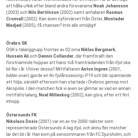
att hålla utkik efter bland andra försvararna
Noah Johansson
(2003) och
Nils Bertilsson
(2002) samt anfallaren
Rasmus
Cronvall
(2002). Kan även nyförvärvet från Öster,
Montader
Madjed
(2005), få chansen? Inte alls omöjligt!
Örebro SK
ÖSK:s talanggrupp frontas av 02:orna
Niklas Bergmark
,
Hussein Ali
och
Dennis Collander
, där framförallt den
förstnämnde hoppas att hans två framträdanden från ifjol ska
bli fler i år. Utöver dessa? Mittfältaren
Anton Ingves
(2001,
bilden ovan
) gjorde en fin fjolårssäsong i P19 och blir spännande
att följa, särskilt eftersom han startade i Örebros genrep mot
Akropolis. I den matchen fick vi även se glimtar av vad en annan
mittfältstalang,
Noel Milleskog
(2002), kan göra, efter ett fint
inhopp.
Östersunds FK
Nikolaos Dosis
(2001) var en av tre 2000-talister som
representerade Östersunds A-lag ifjol, och ännu fler matcher
lär det bli i år. Han kom på sensommaren från FC Djursholm, och