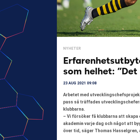
NYHETER
Erfarenhetsutbyte
som helhet: ”Det
23 AUG 2021 09:08
Arbetet med utvecklingschefsprojekt
pass så träffades utvecklingschefer
klubbarna.
– Vi försöker få klubbarna att skapa
akademi
n
varje dag och något att by
över tid, säger Thomas Hasselgren, 