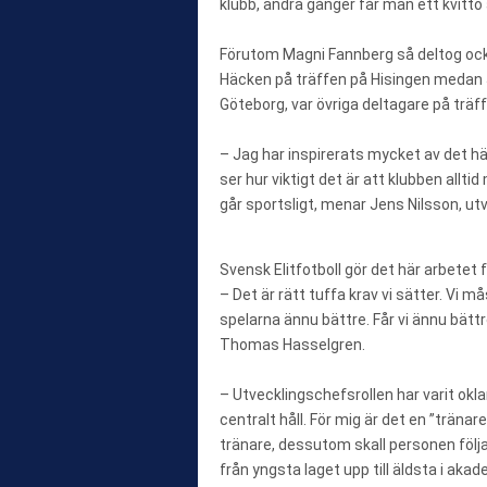
klubb, andra gånger får man ett kvitto 
Förutom Magni Fannberg så deltog ock
Häcken på träffen på Hisingen medan 
Göteborg, var övriga deltagare på träff
– Jag har inspirerats mycket av det här
ser hur viktigt det är att klubben alltid
går sportsligt, menar Jens Nilsson, utv
Svensk Elitfotboll gör det här arbetet 
– Det är rätt tuffa krav vi sätter. Vi m
spelarna ännu bättre. Får vi ännu bättr
Thomas Hasselgren.
– Utvecklingschefsrollen har varit okla
centralt håll. För mig är det en ”trä
tränare, dessutom skall personen föl
från yngsta laget upp till äldsta i aka