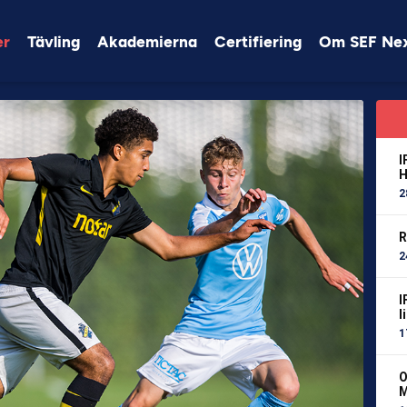
er
Tävling
Akademierna
Certifiering
Om SEF Ne
I
H
2
R
2
I
l
1
O
M