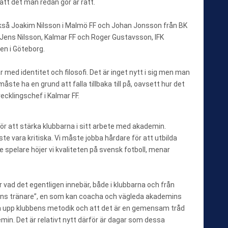
att det man redan gör är rätt.
så Joakim Nilsson i Malmö FF och Johan Jonsson från BK
Jens Nilsson, Kalmar FF och Roger Gustavsson, IFK
en i Göteborg.
 med identitet och filosofi. Det är inget nytt i sig men man
 måste ha en grund att falla tillbaka till på, oavsett hur det
ecklingschef i Kalmar FF.
för att stärka klubbarna i sitt arbete med akademin.
åste vara kritiska. Vi måste jobba hårdare för att utbilda
e spelare höjer vi kvaliteten på svensk fotboll, menar
r vad det egentligen innebär, både i klubbarna och från
narens tränare”, en som kan coacha och vägleda akademins
ja upp klubbens metodik och att det är en gemensam tråd
demin. Det är relativt nytt därför är dagar som dessa