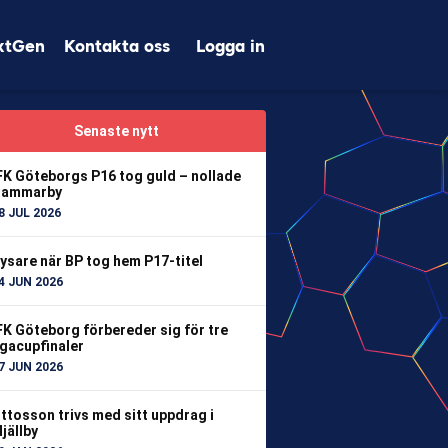
xtGen
Kontakta oss
Logga in
Senaste nytt
FK Göteborgs P16 tog guld – nollade
ammarby
8 JUL 2026
ysare när BP tog hem P17-titel
4 JUN 2026
FK Göteborg förbereder sig för tre
igacupfinaler
7 JUN 2026
ttosson trivs med sitt uppdrag i
jällby