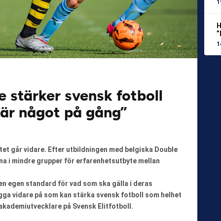
1
H
”
1
 stärker svensk fotboll
 är något på gång”
et går vidare. Efter utbildningen med belgiska Double
na i mindre grupper för erfarenhetsutbyte mellan
 en egen standard för vad som ska gälla i deras
gga vidare på som kan stärka svensk fotboll som helhet
akademiutvecklare på Svensk Elitfotboll.