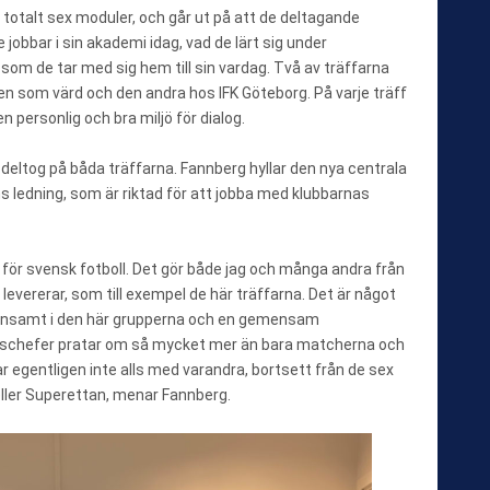
totalt sex moduler, och går ut på att de deltagande
jobbar i sin akademi idag, vad de lärt sig under
 som de tar med sig hem till sin vardag. Två av träffarna
en som värd och den andra hos IFK Göteborg. På varje träff
 personlig och bra miljö för dialog.
 deltog på båda träffarna. Fannberg hyllar den nya centrala
ledning, som är riktad för att jobba med klubbarnas
t för svensk fotboll. Det gör både jag och många andra från
levererar, som till exempel de här träffarna. Det är något
mensamt i den här grupperna och en gemensam
ingschefer pratar om så mycket mer än bara matcherna och
ar egentligen inte alls med varandra, bortsett från de sex
ller Superettan, menar Fannberg.