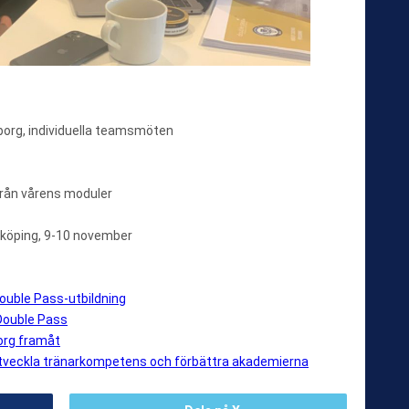
borg, individuella teamsmöten
från vårens moduler
rrköping, 9-10 november
ouble Pass-utbildning
 Double Pass
org framåt
tveckla tränarkompetens och förbättra akademierna