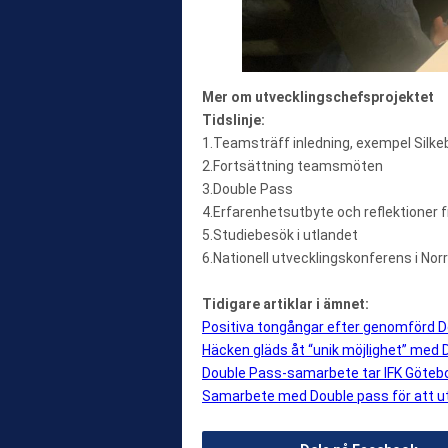
Mer om utvecklingschefsprojektet
Tidslinje:
1.Teamsträff inledning, exempel Silke
2.Fortsättning teamsmöten
3.Double Pass
4.Erfarenhetsutbyte och reflektioner 
5.Studiebesök i utlandet
6.Nationell utvecklingskonferens i No
Tidigare artiklar i ämnet:
Positiva tongångar efter genomförd D
Häcken gläds åt “unik möjlighet” med
Double Pass-samarbete tar IFK Göteb
Samarbete med Double pass för att u