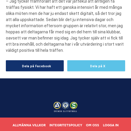
– Jag tycker framförallt att det var jättekul att äntligen få
träffas fysiskt. Vi har haft ett ganska intensivt år med många
olika möten men de har ju endast skett digitalt, så det tror jag
att alla uppskattade. Sedan blir det ju intensiva dagar och
mycket information eftersom gruppen är relativt stor, men jag
hoppas att deltagarna får med sig en del hem till sina klubbar,
oavsett var man befinner sig idag. Jag tycker själv att vi fick till
ett bra innehåll, och deltagarna har i vår utvärdering i stort varit
väldigt positiva till hela träffen.
Dela på Facebook
Dela på X
ALLMÄNNA VILLKOR
INTEGRITETSPOLICY
OM OSS
LOGGA IN