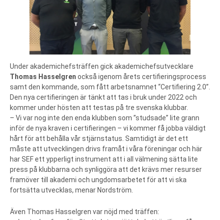
Under akademichefsträffen gick akademichefsutvecklare
Thomas Hasselgren
också igenom årets certifieringsprocess
samt den kommande, som fått arbetsnamnet “Certifiering 2.0”.
Den nya certifieringen är tänkt att tas i bruk under 2022 och
kommer under hösten att testas på tre svenska klubbar.
– Vi var nog inte den enda klubben som ”studsade” lite grann
inför de nya kraven i certifieringen – vi kommer få jobba väldigt
hårt för att behålla vår stjärnstatus. Samtidigt är det ett
måste att utvecklingen drivs framåt i våra föreningar och här
har SEF ett ypperligt instrument att i all välmening sätta lite
press på klubbarna och synliggöra att det krävs mer resurser
framöver till akademi och ungdomsarbetet för att vi ska
fortsätta utvecklas, menar Nordström.
Även Thomas Hasselgren var nöjd med träffen: