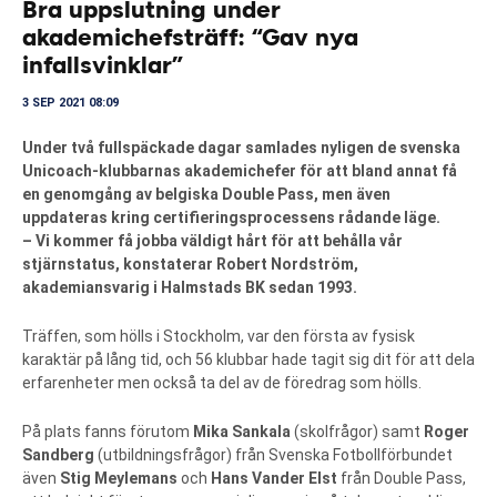
Bra uppslutning under
akademichefsträff: “Gav nya
infallsvinklar”
3 SEP 2021 08:09
Under två fullspäckade dagar samlades nyligen de svenska
Unicoach-klubbarnas akademichefer för att bland annat få
en genomgång av belgiska Double Pass, men även
uppdateras kring certifieringsprocessens rådande läge.
– Vi kommer få jobba väldigt hårt för att behålla vår
stjärnstatus, konstaterar Robert Nordström,
akademiansvarig i Halmstads BK sedan 1993.
Träffen, som hölls i Stockholm, var den första av fysisk
karaktär på lång tid, och 56 klubbar hade tagit sig dit för att dela
erfarenheter men också ta del av de föredrag som hölls.
På plats fanns förutom
Mika Sankala
(skolfrågor) samt
Roger
Sandberg
(utbildningsfrågor) från Svenska Fotbollförbundet
även
Stig Meylemans
och
Hans Vander Elst
från Double Pass,