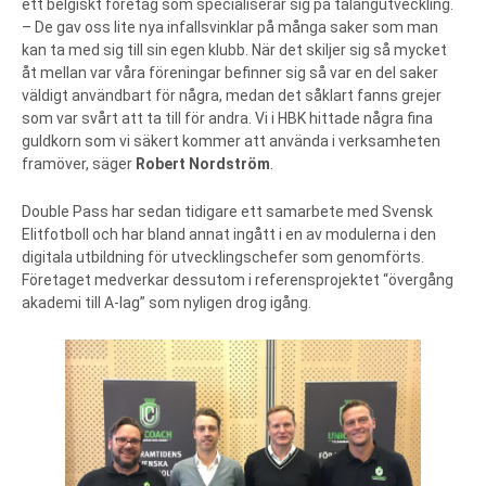
ett belgiskt företag som specialiserar sig på talangutveckling.
– De gav oss lite nya infallsvinklar på många saker som man
kan ta med sig till sin egen klubb. När det skiljer sig så mycket
åt mellan var våra föreningar befinner sig så var en del saker
väldigt användbart för några, medan det såklart fanns grejer
som var svårt att ta till för andra. Vi i HBK hittade några fina
guldkorn som vi säkert kommer att använda i verksamheten
framöver, säger
Robert Nordström
.
Double Pass har sedan tidigare ett samarbete med Svensk
Elitfotboll och har bland annat ingått i en av modulerna i den
digitala utbildning för utvecklingschefer som genomförts.
Företaget medverkar dessutom i referensprojektet “övergång
akademi till A-lag” som nyligen drog igång.