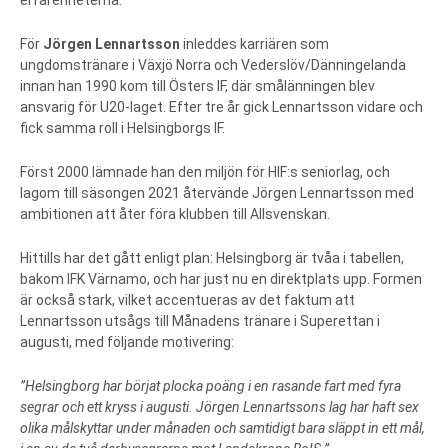
För
Jörgen Lennartsson
inleddes karriären som
ungdomstränare i Växjö Norra och Vederslöv/Dänningelanda
innan han 1990 kom till Östers IF, där smålänningen blev
ansvarig för U20-laget. Efter tre år gick Lennartsson vidare och
fick samma roll i Helsingborgs IF.
Först 2000 lämnade han den miljön för HIF:s seniorlag, och
lagom till säsongen 2021 återvände Jörgen Lennartsson med
ambitionen att åter föra klubben till Allsvenskan.
Hittills har det gått enligt plan: Helsingborg är tvåa i tabellen,
bakom IFK Värnamo, och har just nu en direktplats upp. Formen
är också stark, vilket accentueras av det faktum att
Lennartsson utsågs till Månadens tränare i Superettan i
augusti, med följande motivering:
”Helsingborg har börjat plocka poäng i en rasande fart med fyra
segrar och ett kryss i augusti. Jörgen Lennartssons lag har haft sex
olika målskyttar under månaden och samtidigt bara släppt in ett mål,