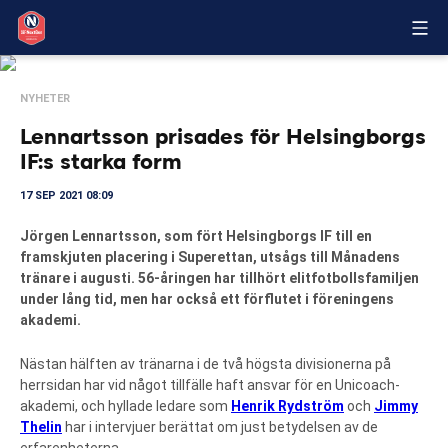
NYHETER
Lennartsson prisades för Helsingborgs
IF:s starka form
17 SEP 2021 08:09
Jörgen Lennartsson, som fört Helsingborgs IF till en
framskjuten placering i Superettan, utsågs till Månadens
tränare i augusti. 56-åringen har tillhört elitfotbollsfamiljen
under lång tid, men har också ett förflutet i föreningens
akademi.
Nästan hälften av tränarna i de två högsta divisionerna på
herrsidan har vid något tillfälle haft ansvar för en Unicoach-
akademi, och hyllade ledare som
Henrik Rydström
och
Jimmy
Thelin
har i intervjuer berättat om just betydelsen av de
erfarenheterna.