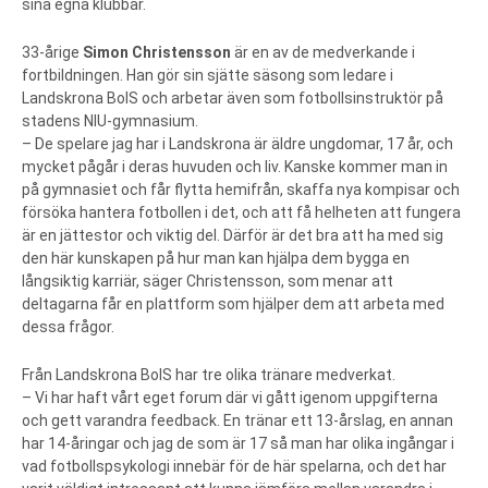
sina egna klubbar.
33-årige
Simon Christensson
är en av de medverkande i
fortbildningen. Han gör sin sjätte säsong som ledare i
Landskrona BoIS och arbetar även som fotbollsinstruktör på
stadens NIU-gymnasium.
– De spelare jag har i Landskrona är äldre ungdomar, 17 år, och
mycket pågår i deras huvuden och liv. Kanske kommer man in
på gymnasiet och får flytta hemifrån, skaffa nya kompisar och
försöka hantera fotbollen i det, och att få helheten att fungera
är en jättestor och viktig del. Därför är det bra att ha med sig
den här kunskapen på hur man kan hjälpa dem bygga en
långsiktig karriär, säger Christensson, som menar att
deltagarna får en plattform som hjälper dem att arbeta med
dessa frågor.
Från Landskrona BoIS har tre olika tränare medverkat.
– Vi har haft vårt eget forum där vi gått igenom uppgifterna
och gett varandra feedback. En tränar ett 13-årslag, en annan
har 14-åringar och jag de som är 17 så man har olika ingångar i
vad fotbollspsykologi innebär för de här spelarna, och det har