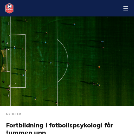
NYHETER
Fortbildning i fotbollspsykologi får
tummen upp