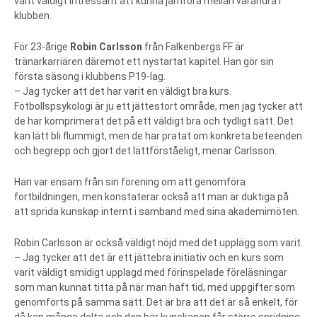
varit väldigt intressant att kunna jämföra mellan varandra i
klubben.
För 23-årige
Robin Carlsson
från Falkenbergs FF är
tränarkarriären däremot ett nystartat kapitel. Han gör sin
första säsong i klubbens P19-lag.
– Jag tycker att det har varit en väldigt bra kurs.
Fotbollspsykologi är ju ett jättestort område, men jag tycker att
de har komprimerat det på ett väldigt bra och tydligt sätt. Det
kan lätt bli flummigt, men de har pratat om konkreta beteenden
och begrepp och gjort det lättförståeligt, menar Carlsson.
Han var ensam från sin förening om att genomföra
fortbildningen, men konstaterar också att man är duktiga på
att sprida kunskap internt i samband med sina akademimöten.
Robin Carlsson är också väldigt nöjd med det upplägg som varit.
– Jag tycker att det är ett jättebra initiativ och en kurs som
varit väldigt smidigt upplagd med förinspelade föreläsningar
som man kunnat titta på när man haft tid, med uppgifter som
genomförts på samma sätt. Det är bra att det är så enkelt, för