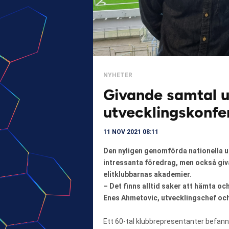
NYHETER
Givande samtal 
utvecklingskonfer
11 NOV 2021 08:11
Den nyligen genomförda nationella 
intressanta föredrag, men också giv
elitklubbarnas akademier.
– Det finns alltid saker att hämta och
Enes Ahmetovic, utvecklingschef och
Ett 60-tal klubbrepresentanter befann