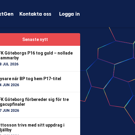
xtGen
Kontakta oss
Logga in
Senaste nytt
FK Göteborgs P16 tog guld – nollade
ammarby
8 JUL 2026
ysare när BP tog hem P17-titel
4 JUN 2026
FK Göteborg förbereder sig för tre
igacupfinaler
7 JUN 2026
ttosson trivs med sitt uppdrag i
jällby