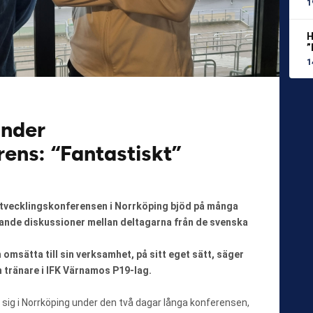
1
H
”
1
under
ens: “Fantastiskt”
utvecklingskonferensen i Norrköping bjöd på många
ande diskussioner mellan deltagarna från de svenska
 omsätta till sin verksamhet, på sitt eget sätt, säger
 tränare i IFK Värnamos P19-lag.
 sig i Norrköping under den två dagar långa konferensen,