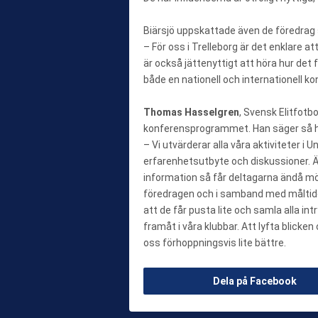
Biärsjö uppskattade även de föredrag s
– För oss i Trelleborg är det enklare a
är också jättenyttigt att höra hur det f
både en nationell och internationell k
Thomas Hasselgren
, Svensk Elitfotb
konferensprogrammet. Han säger så 
– Vi utvärderar alla våra aktiviteter i 
erfarenhetsutbyte och diskussioner. Ä
information så får deltagarna ändå möj
föredragen och i samband med måltide
att de får pusta lite och samla alla int
framåt i våra klubbar. Att lyfta blicken
oss förhoppningsvis lite bättre.
Dela på Facebook