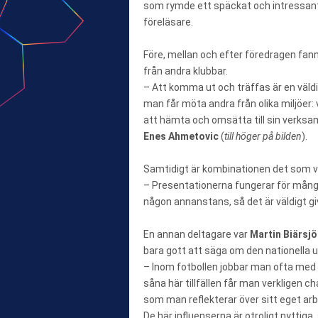
som rymde ett späckat och intressan
föreläsare.
Före, mellan och efter föredragen fan
från andra klubbar.
– Att komma ut och träffas är en väldig
man får möta andra från olika miljöer: 
att hämta och omsätta till sin verksamh
Enes Ahmetovic
(
till höger på bilden
).
Samtidigt är kombinationen det som ve
– Presentationerna fungerar för många
någon annanstans, så det är väldigt g
En annan deltagare var
Martin Biärsjö
bara gott att säga om den nationella
– Inom fotbollen jobbar man ofta med 
såna här tillfällen får man verkligen c
som man reflekterar över sitt eget arb
De här influenserna är otroligt nyttiga,