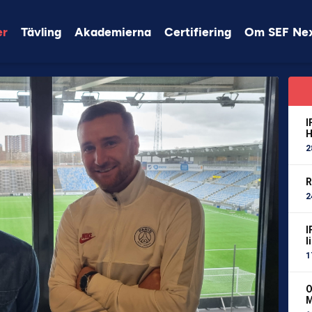
er
Tävling
Akademierna
Certifiering
Om SEF Ne
I
H
2
R
2
I
l
1
O
M