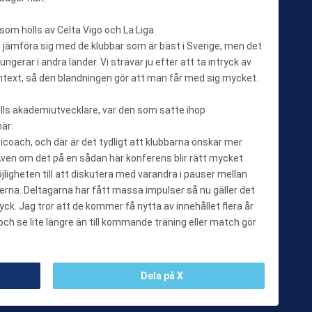
om hölls av Celta Vigo och La Liga.
tt jämföra sig med de klubbar som är bäst i Sverige, men det
ungerar i andra länder. Vi strävar ju efter att ta intryck av
ontext, så den blandningen gör att man får med sig mycket.
olls akademiutvecklare, var den som satte ihop
här:
Unicoach, och där är det tydligt att klubbarna önskar mer
ven om det på en sådan här konferens blir rätt mycket
ligheten till att diskutera med varandra i pauser mellan
rna. Deltagarna har fått massa impulser så nu gäller det
ryck. Jag tror att de kommer få nytta av innehållet flera år
 och se lite längre än till kommande träning eller match gör
Dela på X