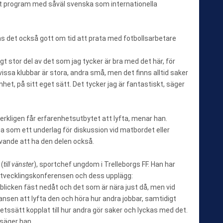
t program med såväl svenska som internationella
ns det också gott om tid att prata med fotbollsarbetare
t stor del av det som jag tycker är bra med det här, för
vissa klubbar är stora, andra små, men det finns alltid saker
et, på sitt eget sätt. Det tycker jag är fantastiskt, säger
rkligen får erfarenhetsutbytet att lyfta, menar han.
 som ett underlag för diskussion vid matbordet eller
ivande att ha den delen också.
(
till vänster
), sportchef ungdom i Trelleborgs FF. Han har
 utvecklingskonferensen och dess upplägg:
blicken fäst nedåt och det som är nära just då, men vid
hansen att lyfta den och höra hur andra jobbar, samtidigt
etssätt kopplat till hur andra gör saker och lyckas med det.
 säger han.