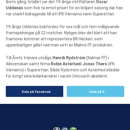
årets gång. Istället var det 19-årige mittfältaren
Oscar
Uddenäs
som fick ta emot priset för en briljant säsong där han
var starkt bidragande till att IFK Värnamo vann Superettan.
19-årige Uddenäs bokfördes för sex mål och fem målgivande
framspelningar på 22 matcher. Nyligen blev det klart att han
framöver kommer att representera BK Häcken, som
uppenbarligen gillat vad man sett av Malmö FF-produkten.
Till Årets tränare utsågs
Henrik Rydström
(Kalmar FF) i
Allsvenskan samt firma
Robin Asterhed
/
Jonas Thern
(IFK
Värnamo) i Superettan. Både Rydström och Asterhed inledde
för övrigt sina ledarkarriärer i varsin Unicoach-akademi.
Dela på Facebook
Dela på X