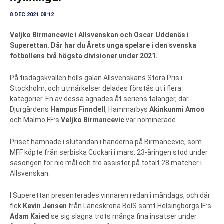
8 DEC 2021 08:12
Veljko Birmancevic i Allsvenskan och Oscar Uddenäs i
Superettan. Där har du Årets unga spelare i den svenska
fotbollens två högsta divisioner under 2021.
På tisdagskvällen hölls galan Allsvenskans Stora Pris i
Stockholm, och utmärkelser delades förstås ut i flera
kategorier. En av dessa ägnades åt seriens talanger, där
Djurgårdens
Hampus Finndell
, Hammarbys
Akinkunmi Amoo
och Malmö FF:s
Veljko Birmancevic
var nominerade.
Priset hamnade i slutändan i händerna på Birmancevic, som
MFF köpte från serbiska Cuckari i mars. 23-åringen stod under
säsongen för nio mål och tre assister på totalt 28 matcher i
Allsvenskan.
I Superettan presenterades vinnaren redan i måndags, och där
fick
Kevin Jensen
från Landskrona BoIS samt Helsingborgs IF:s
Adam Kaied
se sig slagna trots många fina insatser under