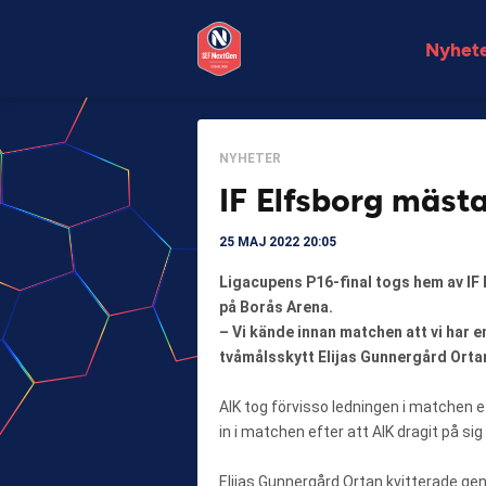
Nyhet
NYHETER
IF Elfsborg mästa
25 MAJ 2022 20:05
Ligacupens P16-final togs hem av IF 
på Borås Arena.
– Vi kände innan matchen att vi har e
tvåmålsskytt Elijas Gunnergård Orta
AIK tog förvisso ledningen i matchen 
in i matchen efter att AIK dragit på sig 
Elijas Gunnergård Ortan kvitterade ge