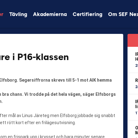
er
Tävling
Akademierna
Certifiering
Om SEF Ne
re i P16-klassen
I
H
2
Elfsborg. Segersiffrorna skrevs till 5-1 mot AIK hemma
R
2
n bra chans. Vi trodde på det hela vägen, säger Elfsborgs
n.
I
l
1
efter mål av Linus Järeteg men Elfsborg jobbade sig snabbt
ett rött kort efter en frilägesutvisning.
O
M
nom en frispark upp i krysset och bara minuter senare