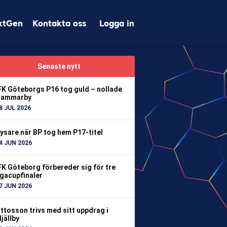
xtGen
Kontakta oss
Logga in
Senaste nytt
FK Göteborgs P16 tog guld – nollade
ammarby
8 JUL 2026
ysare när BP tog hem P17-titel
4 JUN 2026
FK Göteborg förbereder sig för tre
igacupfinaler
7 JUN 2026
ttosson trivs med sitt uppdrag i
jällby