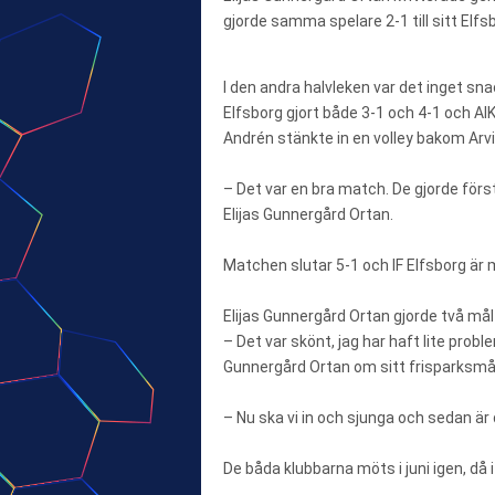
gjorde samma spelare 2-1 till sitt Elfs
I den andra halvleken var det inget sn
Elfsborg gjort både 3-1 och 4-1 och AIK 
Andrén stänkte in en volley bakom Arvi
– Det var en bra match. De gjorde för
Elijas Gunnergård Ortan.
Matchen slutar 5-1 och IF Elfsborg är 
Elijas Gunnergård Ortan gjorde två mål
– Det var skönt, jag har haft lite prob
Gunnergård Ortan om sitt frisparksmål
– Nu ska vi in och sjunga och sedan är d
De båda klubbarna möts i juni igen, då 