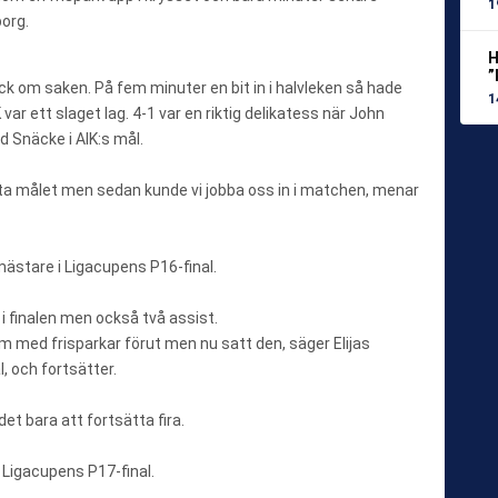
1
borg.
H
”
ack om saken. På fem minuter en bit in i halvleken så hade
1
var ett slaget lag. 4-1 var en riktig delikatess när John
d Snäcke i AIK:s mål.
sta målet men sedan kunde vi jobba oss in i matchen, menar
mästare i Ligacupens P16-final.
 i finalen men också två assist.
lem med frisparkar förut men nu satt den, säger Elijas
, och fortsätter.
et bara att fortsätta fira.
i Ligacupens P17-final.