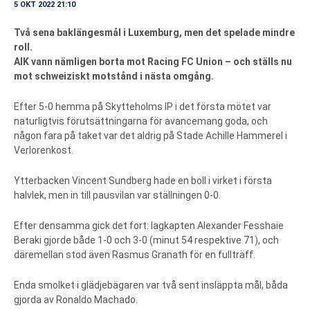
5 OKT 2022 21:10
Två sena baklängesmål i Luxemburg, men det spelade mindre
roll.
AIK vann nämligen borta mot Racing FC Union – och ställs nu
mot schweiziskt motstånd i nästa omgång.
Efter 5-0 hemma på Skytteholms IP i det första mötet var
naturligtvis förutsättningarna för avancemang goda, och
någon fara på taket var det aldrig på Stade Achille Hammerel i
Verlorenkost.
Ytterbacken Vincent Sundberg hade en boll i virket i första
halvlek, men in till pausvilan var ställningen 0-0.
Efter densamma gick det fort: lagkapten Alexander Fesshaie
Beraki gjorde både 1-0 och 3-0 (minut 54 respektive 71), och
däremellan stod även Rasmus Granath för en fullträff.
Enda smolket i glädjebägaren var två sent insläppta mål, båda
gjorda av Ronaldo Machado.