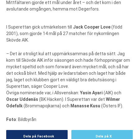
Mittfältaren gjorde ett mål under året – och det kom i den
avslutande omgången, hemma mot Degerfors.
I Superettan gick utmärkelsen till
Jack Cooper Love
(född
2001), som gjorde 14 mål på 27 matcher för nykomlingen
Skövde AIK.
– Det är otroligt kul att uppmärksammas på detta sätt. Jag
kom till Skövde AIK inför säsongen och hade förhoppningar om
mycket speltid och som forward även mycket mål, och så har
det också blivit. Med hjälp av ledarstaben och laget har både
jag, laget och klubben gjort en väldigt bra debutsäsong i
Superettan, säger Cooper Love.
Övriga nominerade var, i Allsvenskan:
Yasin Ayari
(AIK) och
Oscar Uddenäs
(BK Häcken). I Superettan var det
Wilmer
Odefalk
(Brommapojkarna) och
Manasse Kusu
(Östers IF).
Foto
: Bildbyrån
Dela på Facebook
Dela på X