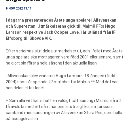
9 NOV 2022 13:11
I dagarna presenterades Årets unga spelare i Allsvenskan
och Superettan. Utmärkelserna gick till Malmö FF:s Hugo
Larsson respektive Jack Cooper Love, i år utlånad från IF
Elfsborg till Skövde AIK.
Efter seriernas slut delas utmärkelser ut, och i fallet med Årets
unga spelare ska mottagaren vara född 2001 eller senare, samt
ha gjort sin första hela säsong i den aktuella ligan.
I Allsvenskan blev vinnaren
Hugo Larsson
, 18-åringen (född
2004) som i år spelade 27 matcher för Malmö FF. Med det var
han delad etta i laget.
– Som alla vet har vi haft en väldigt tuff säsong i Malmö, så att
få avsluta med ett sånt här pris är otroligt kul, sa Larsson i
samband med sändningen av Allsvenskan Stora Pris, som hölls
på tisdagskvällen.