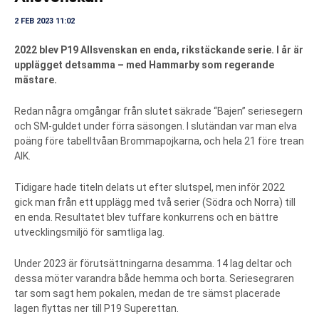
2 FEB 2023 11:02
2022 blev P19 Allsvenskan en enda, rikstäckande serie. I år är
upplägget detsamma – med Hammarby som regerande
mästare.
Redan några omgångar från slutet säkrade “Bajen” seriesegern
och SM-guldet under förra säsongen. I slutändan var man elva
poäng före tabelltvåan Brommapojkarna, och hela 21 före trean
AIK.
Tidigare hade titeln delats ut efter slutspel, men inför 2022
gick man från ett upplägg med två serier (Södra och Norra) till
en enda. Resultatet blev tuffare konkurrens och en bättre
utvecklingsmiljö för samtliga lag.
Under 2023 är förutsättningarna desamma. 14 lag deltar och
dessa möter varandra både hemma och borta. Seriesegraren
tar som sagt hem pokalen, medan de tre sämst placerade
lagen flyttas ner till P19 Superettan.