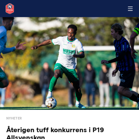
NYHETER
Återigen tuff konkurrens i P19
Allsvenskan