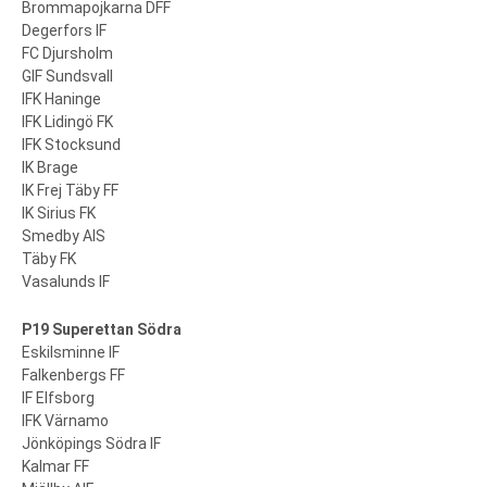
Brommapojkarna DFF
Degerfors IF
FC Djursholm
GIF Sundsvall
IFK Haninge
IFK Lidingö FK
IFK Stocksund
IK Brage
IK Frej Täby FF
IK Sirius FK
Smedby AIS
Täby FK
Vasalunds IF
P19 Superettan Södra
Eskilsminne IF
Falkenbergs FF
IF Elfsborg
IFK Värnamo
Jönköpings Södra IF
Kalmar FF