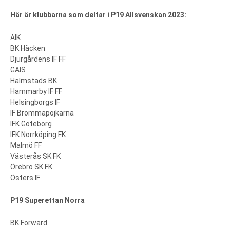
Här är klubbarna som deltar i P19 Allsvenskan 2023:
AIK
BK Häcken
Djurgårdens IF FF
GAIS
Halmstads BK
Hammarby IF FF
Helsingborgs IF
IF Brommapojkarna
IFK Göteborg
IFK Norrköping FK
Malmö FF
Västerås SK FK
Örebro SK FK
Östers IF
P19 Superettan Norra
BK Forward