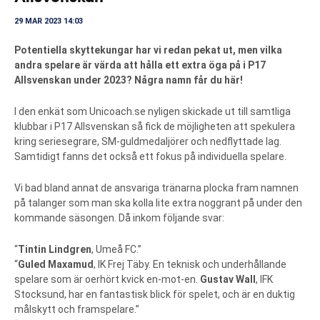
29 MAR 2023 14:03
Potentiella skyttekungar har vi redan pekat ut, men vilka
andra spelare är värda att hålla ett extra öga på i P17
Allsvenskan under 2023? Några namn får du här!
I den enkät som Unicoach.se nyligen skickade ut till samtliga
klubbar i P17 Allsvenskan så fick de möjligheten att spekulera
kring seriesegrare, SM-guldmedaljörer och nedflyttade lag.
Samtidigt fanns det också ett fokus på individuella spelare.
Vi bad bland annat de ansvariga tränarna plocka fram namnen
på talanger som man ska kolla lite extra noggrant på under den
kommande säsongen. Då inkom följande svar:
“
Tintin Lindgren
, Umeå FC.”
“
Guled Maxamud
, IK Frej Täby. En teknisk och underhållande
spelare som är oerhört kvick en-mot-en.
Gustav Wall
, IFK
Stocksund, har en fantastisk blick för spelet, och är en duktig
målskytt och framspelare.”