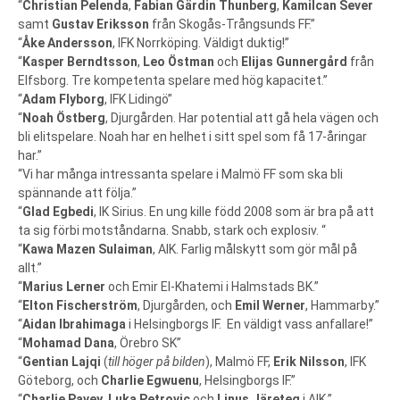
“
Christian Pelenda
,
Fabian Gärdin Thunberg
,
Kamilcan Sever
samt
Gustav Eriksson
från Skogås-Trångsunds FF.”
“
Åke Andersson
, IFK Norrköping. Väldigt duktig!”
“
Kasper Berndtsson
,
Leo Östman
och
Elijas Gunnergård
från
Elfsborg. Tre kompetenta spelare med hög kapacitet.”
“
Adam Flyborg
, IFK Lidingö”
“
Noah Östberg
, Djurgården. Har potential att gå hela vägen och
bli elitspelare. Noah har en helhet i sitt spel som få 17-åringar
har.”
“Vi har många intressanta spelare i Malmö FF som ska bli
spännande att följa.”
“
Glad Egbedi
, IK Sirius. En ung kille född 2008 som är bra på att
ta sig förbi motståndarna. Snabb, stark och explosiv. “
“
Kawa Mazen Sulaiman
, AIK. Farlig målskytt som gör mål på
allt.”
“
Marius Lerner
och Emir El-Khatemi i Halmstads BK.”
“
Elton Fischerström
, Djurgården, och
Emil Werner
, Hammarby.”
“
Aidan Ibrahimaga
i Helsingborgs IF. En väldigt vass anfallare!”
“
Mohamad Dana
, Örebro SK”
“
Gentian Lajqi
(
till höger på bilden
), Malmö FF,
Erik Nilsson
, IFK
Göteborg, och
Charlie Egwuenu
, Helsingborgs IF.”
“
Charlie Pavey
,
Luka Petrovic
och
Linus Järeteg
i AIK.”