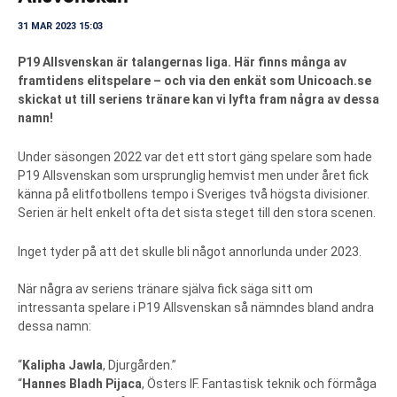
31 MAR 2023 15:03
P19 Allsvenskan är talangernas liga. Här finns många av
framtidens elitspelare – och via den enkät som Unicoach.se
skickat ut till seriens tränare kan vi lyfta fram några av dessa
namn!
Under säsongen 2022 var det ett stort gäng spelare som hade
P19 Allsvenskan som ursprunglig hemvist men under året fick
känna på elitfotbollens tempo i Sveriges två högsta divisioner.
Serien är helt enkelt ofta det sista steget till den stora scenen.
Inget tyder på att det skulle bli något annorlunda under 2023.
När några av seriens tränare själva fick säga sitt om
intressanta spelare i P19 Allsvenskan så nämndes bland andra
dessa namn:
“
Kalipha Jawla
, Djurgården.”
“
Hannes Bladh Pijaca
, Östers IF. Fantastisk teknik och förmåga