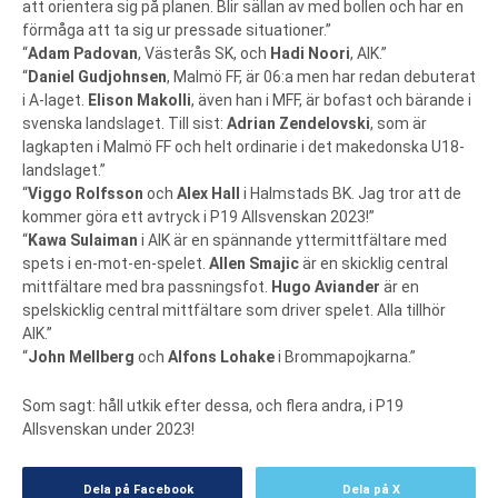
att orientera sig på planen. Blir sällan av med bollen och har en
förmåga att ta sig ur pressade situationer.”
“
Adam Padovan
, Västerås SK, och
Hadi Noori
, AIK.”
“
Daniel Gudjohnsen
, Malmö FF, är 06:a men har redan debuterat
i A-laget.
Elison Makolli
, även han i MFF, är bofast och bärande i
svenska landslaget. Till sist:
Adrian Zendelovski
, som är
lagkapten i Malmö FF och helt ordinarie i det makedonska U18-
landslaget.”
“
Viggo Rolfsson
och
Alex Hall
i Halmstads BK. Jag tror att de
kommer göra ett avtryck i P19 Allsvenskan 2023!”
“
Kawa Sulaiman
i AIK är en spännande yttermittfältare med
spets i en-mot-en-spelet.
Allen Smajic
är en skicklig central
mittfältare med bra passningsfot.
Hugo Aviander
är en
spelskicklig central mittfältare som driver spelet. Alla tillhör
AIK.”
“
John Mellberg
och
Alfons Lohake
i Brommapojkarna.”
Som sagt: håll utkik efter dessa, och flera andra, i P19
Allsvenskan under 2023!
Dela på Facebook
Dela på X