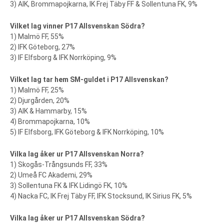
3) AIK, Brommapojkarna, IK Frej Täby FF & Sollentuna FK, 9%
Vilket lag vinner P17 Allsvenskan Södra?
1) Malmö FF, 55%
2) IFK Göteborg, 27%
3) IF Elfsborg & IFK Norrköping, 9%
Vilket lag tar hem SM-guldet i P17 Allsvenskan?
1) Malmö FF, 25%
2) Djurgården, 20%
3) AIK & Hammarby, 15%
4) Brommapojkarna, 10%
5) IF Elfsborg, IFK Göteborg & IFK Norrköping, 10%
Vilka lag åker ur P17 Allsvenskan Norra?
1) Skogås-Trångsunds FF, 33%
2) Umeå FC Akademi, 29%
3) Sollentuna FK & IFK Lidingö FK, 10%
4) Nacka FC, IK Frej Täby FF, IFK Stocksund, IK Sirius FK, 5%
Vilka lag åker ur P17 Allsvenskan Södra?