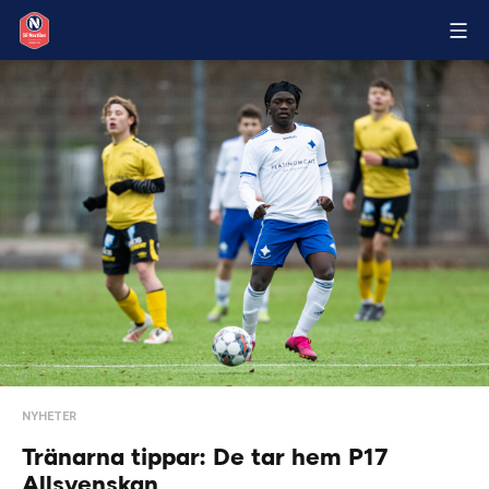
NYHETER
Tränarna tippar: De tar hem P17
Allsvenskan