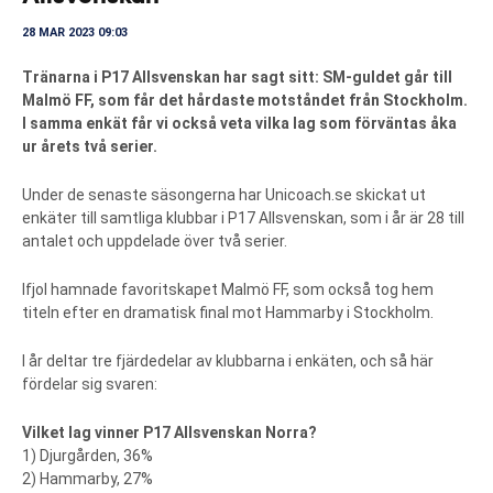
28 MAR 2023 09:03
Tränarna i P17 Allsvenskan har sagt sitt: SM-guldet går till
Malmö FF, som får det hårdaste motståndet från Stockholm.
I samma enkät får vi också veta vilka lag som förväntas åka
ur årets två serier.
Under de senaste säsongerna har Unicoach.se skickat ut
enkäter till samtliga klubbar i P17 Allsvenskan, som i år är 28 till
antalet och uppdelade över två serier.
Ifjol hamnade favoritskapet Malmö FF, som också tog hem
titeln efter en dramatisk final mot Hammarby i Stockholm.
I år deltar tre fjärdedelar av klubbarna i enkäten, och så här
fördelar sig svaren:
Vilket lag vinner P17 Allsvenskan Norra?
1) Djurgården, 36%
2) Hammarby, 27%