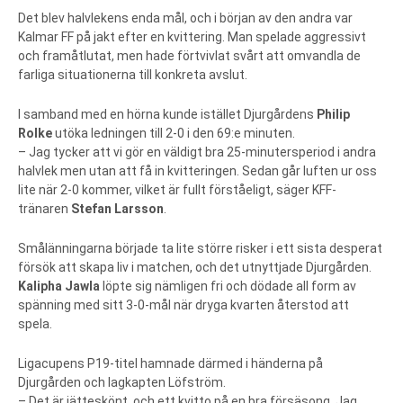
Det blev halvlekens enda mål, och i början av den andra var
Kalmar FF på jakt efter en kvittering. Man spelade aggressivt
och framåtlutat, men hade förtvivlat svårt att omvandla de
farliga situationerna till konkreta avslut.
I samband med en hörna kunde istället Djurgårdens
Philip
Rolke
utöka ledningen till 2-0 i den 69:e minuten.
– Jag tycker att vi gör en väldigt bra 25-minutersperiod i andra
halvlek men utan att få in kvitteringen. Sedan går luften ur oss
lite när 2-0 kommer, vilket är fullt förståeligt, säger KFF-
tränaren
Stefan Larsson
.
Smålänningarna började ta lite större risker i ett sista desperat
försök att skapa liv i matchen, och det utnyttjade Djurgården.
Kalipha Jawla
löpte sig nämligen fri och dödade all form av
spänning med sitt 3-0-mål när dryga kvarten återstod att
spela.
Ligacupens P19-titel hamnade därmed i händerna på
Djurgården och lagkapten Löfström.
– Det är jätteskönt, och ett kvitto på en bra försäsong. Jag