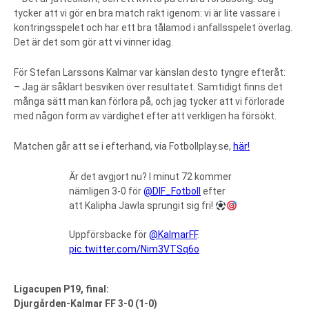
tycker att vi gör en bra match rakt igenom: vi är lite vassare i
kontringsspelet och har ett bra tålamod i anfallsspelet överlag.
Det är det som gör att vi vinner idag.
För Stefan Larssons Kalmar var känslan desto tyngre efteråt:
– Jag är såklart besviken över resultatet. Samtidigt finns det
många sätt man kan förlora på, och jag tycker att vi förlorade
med någon form av värdighet efter att verkligen ha försökt.
Matchen går att se i efterhand, via Fotbollplay.se,
här!
Är det avgjort nu? I minut 72 kommer
nämligen 3-0 för
@DIF_Fotboll
efter
att Kalipha Jawla sprungit sig fri!
Uppförsbacke för
@KalmarFF
.
pic.twitter.com/Nim3VTSq6o
Ligacupen P19, final:
Djurgården-Kalmar FF 3-0 (1-0)