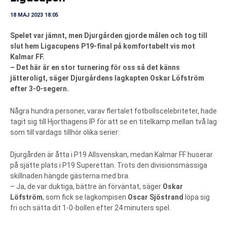
18 MAJ 2023 18:05
Spelet var jämnt, men Djurgården gjorde målen och tog till
slut hem Ligacupens P19-final på komfortabelt vis mot
Kalmar FF.
– Det här är en stor turnering för oss så det känns
jätteroligt, säger Djurgårdens lagkapten Oskar Löfström
efter 3-0-segern.
Några hundra personer, varav flertalet fotbollscelebriteter, hade
tagit sig till Hjorthagens IP för att se en titelkamp mellan två lag
som till vardags tillhör olika serier:
Djurgården är åtta i P19 Allsvenskan, medan Kalmar FF huserar
på sjätte plats i P19 Superettan. Trots den divisionsmässiga
skillnaden hängde gästerna med bra.
– Ja, de var duktiga, bättre än förväntat, säger
Oskar
Löfström
, som fick se lagkompisen
Oscar Sjöstrand
löpa sig
fri och sätta dit 1-0-bollen efter 24 minuters spel.