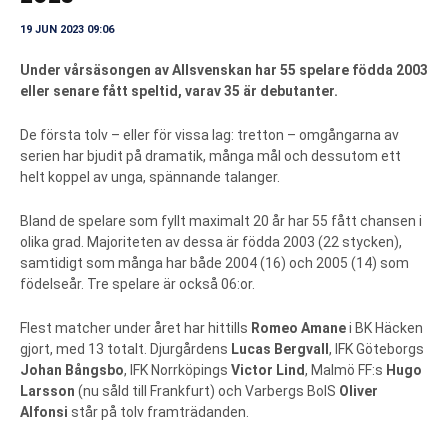
19 JUN 2023 09:06
Under vårsäsongen av Allsvenskan har 55 spelare födda 2003
eller senare fått speltid, varav 35 är debutanter.
De första tolv – eller för vissa lag: tretton – omgångarna av
serien har bjudit på dramatik, många mål och dessutom ett
helt koppel av unga, spännande talanger.
Bland de spelare som fyllt maximalt 20 år har 55 fått chansen i
olika grad. Majoriteten av dessa är födda 2003 (22 stycken),
samtidigt som många har både 2004 (16) och 2005 (14) som
födelseår. Tre spelare är också 06:or.
Flest matcher under året har hittills
Romeo Amane
i BK Häcken
gjort, med 13 totalt. Djurgårdens
Lucas Bergvall
, IFK Göteborgs
Johan Bångsbo
, IFK Norrköpings
Victor Lind
, Malmö FF:s
Hugo
Larsson
(nu såld till Frankfurt) och Varbergs BoIS
Oliver
Alfonsi
står på tolv framträdanden.