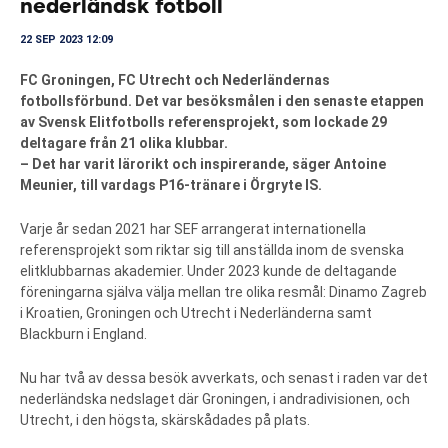
nederländsk fotboll
22 SEP 2023 12:09
FC Groningen, FC Utrecht och Nederländernas
fotbollsförbund. Det var besöksmålen i den senaste etappen
av Svensk Elitfotbolls referensprojekt, som lockade 29
deltagare från 21 olika klubbar.
– Det har varit lärorikt och inspirerande, säger Antoine
Meunier, till vardags P16-tränare i Örgryte IS.
Varje år sedan 2021 har SEF arrangerat internationella
referensprojekt som riktar sig till anställda inom de svenska
elitklubbarnas akademier. Under 2023 kunde de deltagande
föreningarna själva välja mellan tre olika resmål: Dinamo Zagreb
i Kroatien, Groningen och Utrecht i Nederländerna samt
Blackburn i England.
Nu har två av dessa besök avverkats, och senast i raden var det
nederländska nedslaget där Groningen, i andradivisionen, och
Utrecht, i den högsta, skärskådades på plats.