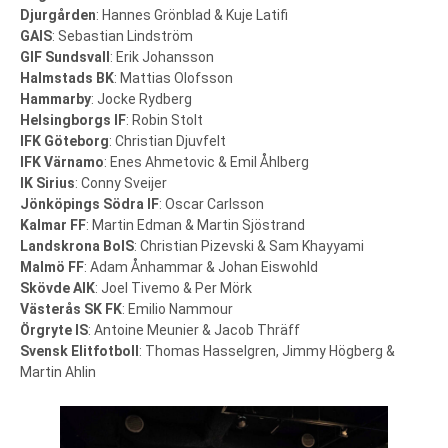
Djurgården
: Hannes Grönblad & Kuje Latifi
GAIS
: Sebastian Lindström
GIF Sundsvall
: Erik Johansson
Halmstads BK
: Mattias Olofsson
Hammarby
: Jocke Rydberg
Helsingborgs IF
: Robin Stolt
IFK Göteborg
: Christian Djuvfelt
IFK Värnamo
: Enes Ahmetovic & Emil Åhlberg
IK Sirius
: Conny Sveijer
Jönköpings Södra IF
: Oscar Carlsson
Kalmar FF
: Martin Edman & Martin Sjöstrand
Landskrona BoIS
: Christian Pizevski & Sam Khayyami
Malmö FF
: Adam Ånhammar & Johan Eiswohld
Skövde AIK
: Joel Tivemo & Per Mörk
Västerås SK FK
: Emilio Nammour
Örgryte IS
: Antoine Meunier & Jacob Thräff
Svensk Elitfotboll
: Thomas Hasselgren, Jimmy Högberg &
Martin Ahlin