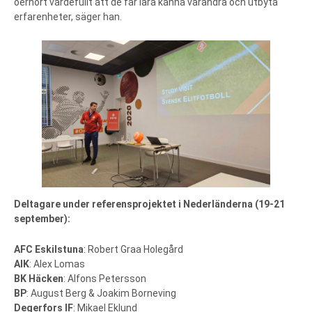
oerhört värdefullt att de får lära känna varandra och utbyta
erfarenheter, säger han.
Deltagare under referensprojektet i Nederländerna (19-21
september):
AFC Eskilstuna
: Robert Graa Holegård
AIK
: Alex Lomas
BK Häcken
: Alfons Petersson
BP
: August Berg & Joakim Borneving
Degerfors IF
: Mikael Eklund