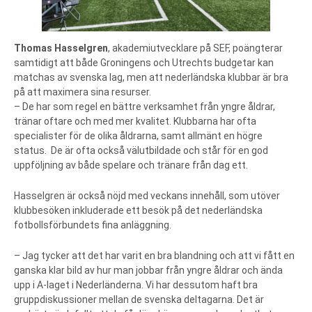
Thomas Hasselgren
, akademiutvecklare på SEF, poängterar
samtidigt att både Groningens och Utrechts budgetar kan
matchas av svenska lag, men att nederländska klubbar är bra
på att maximera sina resurser.
– De har som regel en bättre verksamhet från yngre åldrar,
tränar oftare och med mer kvalitet. Klubbarna har ofta
specialister för de olika åldrarna, samt allmänt en högre
status. De är ofta också välutbildade och står för en god
uppföljning av både spelare och tränare från dag ett.
Hasselgren är också nöjd med veckans innehåll, som utöver
klubbesöken inkluderade ett besök på det nederländska
fotbollsförbundets fina anläggning.
– Jag tycker att det har varit en bra blandning och att vi fått en
ganska klar bild av hur man jobbar från yngre åldrar och ända
upp i A-laget i Nederländerna. Vi har dessutom haft bra
gruppdiskussioner mellan de svenska deltagarna. Det är