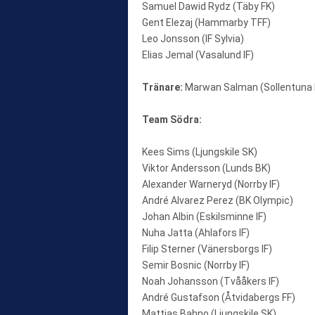
Samuel Dawid Rydz (Täby FK)
Gent Elezaj (Hammarby TFF)
Leo Jonsson (IF Sylvia)
Elias Jemal (Vasalund IF)
Tränare:
Marwan Salman (Sollentuna FK
Team Södra:
Kees Sims (Ljungskile SK)
Viktor Andersson (Lunds BK)
Alexander Warneryd (Norrby IF)
André Alvarez Perez (BK Olympic)
Johan Albin (Eskilsminne IF)
Nuha Jatta (Ahlafors IF)
Filip Sterner (Vänersborgs IF)
Semir Bosnic (Norrby IF)
Noah Johansson (Tvååkers IF)
André Gustafson (Åtvidabergs FF)
Mattias Bahno (Ljungskile SK)