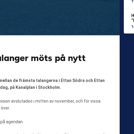
1
H
”
1
alanger möts på nytt
llan de främsta talangerna i Ettan Södra och Ettan
rdag, på Kanalplan i Stockholm.
ivision avslutades i mitten av november, och för vissa
 över.
 på agendan.