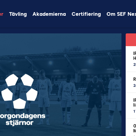
er
Tävling
Akademierna
Certifiering
Om SEF Ne
I
H
2
R
2
I
l
1
O
M