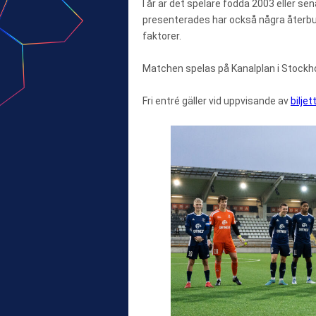
I år är det spelare födda 2003 eller se
presenterades har också några återbud
faktorer.
Matchen spelas på Kanalplan i Stockh
Fri entré gäller vid uppvisande av
biljet