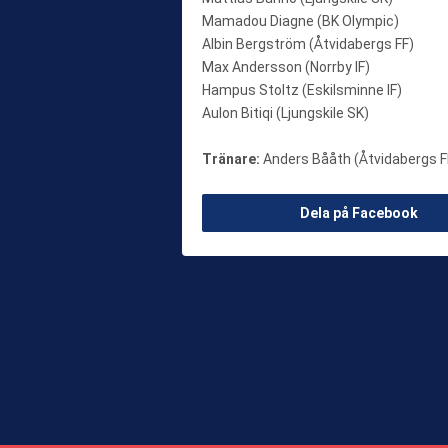
Mamadou Diagne (BK Olympic)
Albin Bergström (Åtvidabergs FF)
Max Andersson (Norrby IF)
Hampus Stoltz (Eskilsminne IF)
Aulon Bitiqi (Ljungskile SK)
Tränare:
Anders Bååth (Åtvidabergs FF
Dela på Facebook