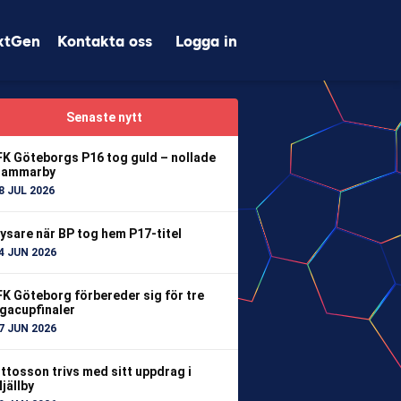
xtGen
Kontakta oss
Logga in
Senaste nytt
FK Göteborgs P16 tog guld – nollade
ammarby
8 JUL 2026
ysare när BP tog hem P17-titel
4 JUN 2026
FK Göteborg förbereder sig för tre
igacupfinaler
7 JUN 2026
ttosson trivs med sitt uppdrag i
jällby