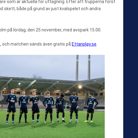
nare som är aktuella för uttagning. Efter att trupperna först
 skett, både på grund av just kvalspelet och andra
olm på lördag, den 25 november, med avspark 15.00.
t
, och matchen sänds även gratis på
Ettanplay.se
.