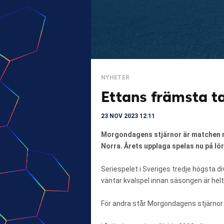
NYHETER
Ettans främsta t
23 NOV 2023 12:11
Morgondagens stjärnor är matchen me
Norra. Årets upplaga spelas nu på lö
Seriespelet i Sveriges tredje högsta d
väntar kvalspel innan säsongen är helt
För andra står Morgondagens stjärnor