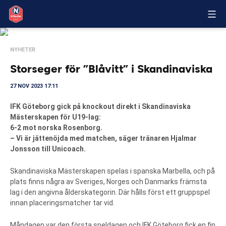
NYHETER
Storseger för ”Blåvitt” i Skandinaviska
27 NOV 2023 17:11
IFK Göteborg gick på knockout direkt i Skandinaviska
Mästerskapen för U19-lag:
6-2 mot norska Rosenborg.
– Vi är jättenöjda med matchen, säger tränaren Hjalmar
Jonsson till Unicoach.
Skandinaviska Mästerskapen spelas i spanska Marbella, och på
plats finns några av Sveriges, Norges och Danmarks främsta
lag i den angivna ålderskategorin. Där hålls först ett gruppspel
innan placeringsmatcher tar vid.
Måndagen var den första speldagen och IFK Göteborg fick en fin