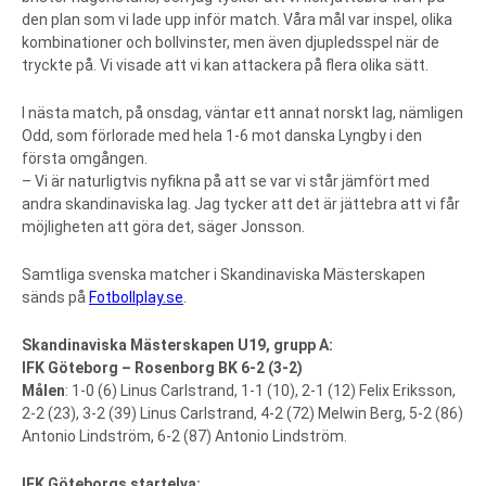
den plan som vi lade upp inför match. Våra mål var inspel, olika
kombinationer och bollvinster, men även djupledsspel när de
tryckte på. Vi visade att vi kan attackera på flera olika sätt.
I nästa match, på onsdag, väntar ett annat norskt lag, nämligen
Odd, som förlorade med hela 1-6 mot danska Lyngby i den
första omgången.
– Vi är naturligtvis nyfikna på att se var vi står jämfört med
andra skandinaviska lag. Jag tycker att det är jättebra att vi får
möjligheten att göra det, säger Jonsson.
Samtliga svenska matcher i Skandinaviska Mästerskapen
sänds på
Fotbollplay.se
.
Skandinaviska Mästerskapen U19, grupp A:
IFK Göteborg – Rosenborg BK 6-2 (3-2)
Målen
: 1-0 (6) Linus Carlstrand, 1-1 (10), 2-1 (12) Felix Eriksson,
2-2 (23), 3-2 (39) Linus Carlstrand, 4-2 (72) Melwin Berg, 5-2 (86)
Antonio Lindström, 6-2 (87) Antonio Lindström.
IFK Göteborgs startelva: