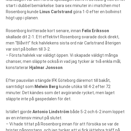
start i dubbel bemärkelse: bara sex minuter in i matchen mot
Rosenborg kunde
Linus Carlstrand
göra 1-0 efter en bollvinst
högt upp i planen.
Rosenborg kvitterade kort senare, innan
Felix Eriksson
skallade dit 2-1. Ett effektivt Rosenborg svarade dock direkt,
men “Blåvitt” fick halvlekens sista ord när Carlstrand återigen
var sist på bollen till 3-2.
– Första halvlek var väldigt öppen. Vi skapade väldigt många
chanser, men släppte också in vad jag tycker är två enkla mål,
konstaterar
Hjalmar Jonsson
.
Efter pausvilan stängde IFK Göteborg däremot till bakåt,
samtidigt som
Melwin Berg
kunde utöka till 4-2 efter 72
minuter. Det kändes som det avgörande rycket, men laget
släppte inte på gaspedalen för det.
Istället gjorde
Antonio Lindström
både 5-2 och 6-2 inom loppet
av en intensiv minut på slutet.
– Vi hade tittat på Rosenborg innan för att försöka se var de
brister någonstans, och jag tycker att vi fick jättebra träff på