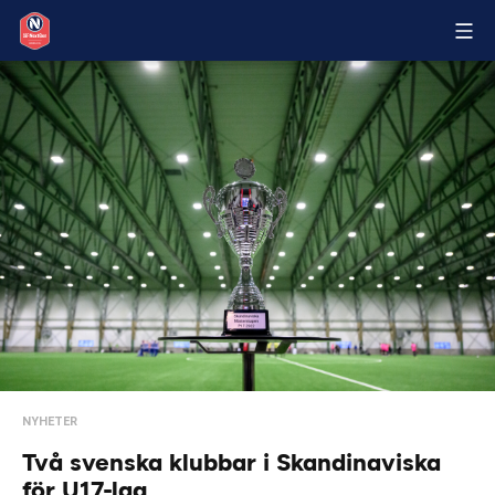
NYHETER
Två svenska klubbar i Skandinaviska
för U17-lag