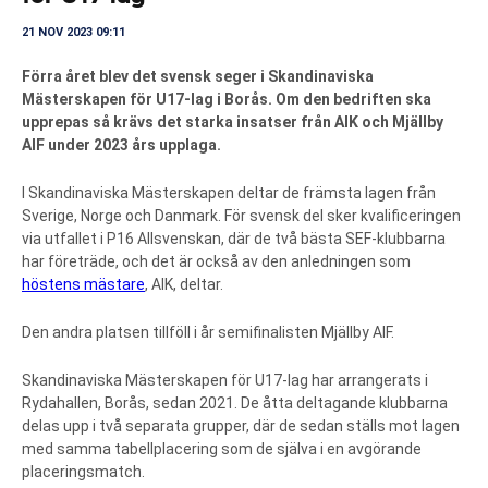
21 NOV 2023 09:11
Förra året blev det svensk seger i Skandinaviska
Mästerskapen för U17-lag i Borås. Om den bedriften ska
upprepas så krävs det starka insatser från AIK och Mjällby
AIF under 2023 års upplaga.
I Skandinaviska Mästerskapen deltar de främsta lagen från
Sverige, Norge och Danmark. För svensk del sker kvalificeringen
via utfallet i P16 Allsvenskan, där de två bästa SEF-klubbarna
har företräde, och det är också av den anledningen som
höstens mästare
, AIK, deltar.
Den andra platsen tillföll i år semifinalisten Mjällby AIF.
Skandinaviska Mästerskapen för U17-lag har arrangerats i
Rydahallen, Borås, sedan 2021. De åtta deltagande klubbarna
delas upp i två separata grupper, där de sedan ställs mot lagen
med samma tabellplacering som de själva i en avgörande
placeringsmatch.