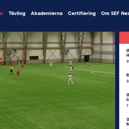
er
Tävling
Akademierna
Certifiering
Om SEF Ne
I
H
2
R
2
I
l
1
O
M