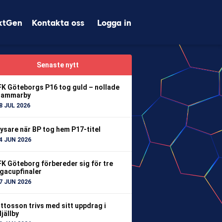
xtGen
Kontakta oss
Logga in
Senaste nytt
FK Göteborgs P16 tog guld – nollade
ammarby
8 JUL 2026
ysare när BP tog hem P17-titel
4 JUN 2026
FK Göteborg förbereder sig för tre
igacupfinaler
7 JUN 2026
ttosson trivs med sitt uppdrag i
jällby