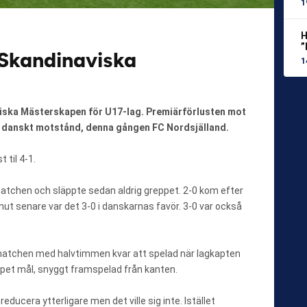
1
H
”
i Skandinaviska
1
aviska Mästerskapen för U17-lag. Premiärförlusten mot
t danskt motstånd, denna gången FC Nordsjälland.
 til 4-1.
 matchen och släppte sedan aldrig greppet. 2-0 kom efter
t senare var det 3-0 i danskarnas favör. 3-0 var också
 matchen med halvtimmen kvar att spelad när lagkapten
öppet mål, snyggt framspelad från kanten.
reducera ytterligare men det ville sig inte. Istället