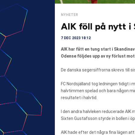
NYHETER
AIK föll på nytt 
7 DEC 2023 18:12
AIK har fått en tung start i Skandin
Odense följdes upp av ny förlust mo
De danska segersiffrorna skrevs till sist
FC Nordsjälland tog ledningen tidigt i
halvtimmen spelad och bara någon minu
resultatet i halvtid.
I den andra halvleken reducerade AIK
Sixten Gustafsson styrde in bollen i 
AIK hade efter det några fina lägen att 