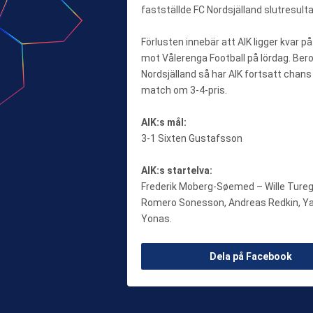
fastställde FC Nordsjälland slutresulta
Förlusten innebär att AIK ligger kvar 
mot Vålerenga Football på lördag. Be
Nordsjälland så har AIK fortsatt chans
match om 3-4-pris.
AIK:s mål:
3-1 Sixten Gustafsson
AIK:s startelva:
Frederik Moberg-Søemed – Wille Turegå
Romero Sonesson, Andreas Redkin, Yann
Yonas.
Dela på Facebook