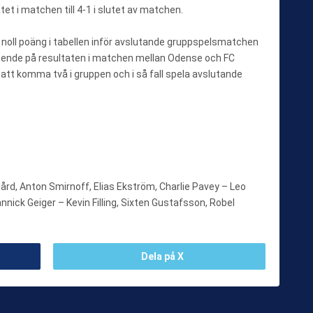
tet i matchen till 4-1 i slutet av matchen.
på noll poäng i tabellen inför avslutande gruppspelsmatchen
roende på resultaten i matchen mellan Odense och FC
 att komma två i gruppen och i så fall spela avslutande
rd, Anton Smirnoff, Elias Ekström, Charlie Pavey – Leo
ick Geiger – Kevin Filling, Sixten Gustafsson, Robel
Dela på X