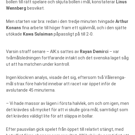
bollen till rätt spelare och skjuta bollen i mål, konstaterar
Linus
Wennberg
besviket.
Men starten var bra: redan i den tredje minuten tvingade
Arthur
Konans
fina arbete till höger fram ett självmål, och i den sjätte
utökade
Kawa Sulaiman
påpassligt på till 2-0.
Varsin straff senare – AIK:s sattes av
Rayan Demirci
– var
tvåmålsledningen fortfarande intakt och det svenska laget såg
ut att ha matchen under kontroll.
Ingen klockren analys, visade det sig, eftersom två Vålerenga-
mål strax före halvtid innebar att racet var öppet inför de
avslutande 45 minuterna.
– Vi hade massor av lägen i första halvlek, om och om igen, men
det krävdes så mycket för att vi skulle göra mål, samtidigt som
det krävdes väldigt lite för att släppa in bollar.
Efter pausvilan gick spelet från öppet till relativt stängt, med