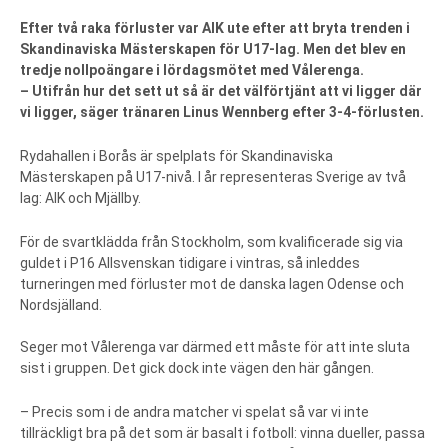
Efter två raka förluster var AIK ute efter att bryta trenden i
Skandinaviska Mästerskapen för U17-lag. Men det blev en
tredje nollpoängare i lördagsmötet med Vålerenga.
– Utifrån hur det sett ut så är det välförtjänt att vi ligger där
vi ligger, säger tränaren Linus Wennberg efter 3-4-förlusten.
Rydahallen i Borås är spelplats för Skandinaviska
Mästerskapen på U17-nivå. I år representeras Sverige av två
lag: AIK och Mjällby.
För de svartklädda från Stockholm, som kvalificerade sig via
guldet i P16 Allsvenskan tidigare i vintras, så inleddes
turneringen med förluster mot de danska lagen Odense och
Nordsjälland.
Seger mot Vålerenga var därmed ett måste för att inte sluta
sist i gruppen. Det gick dock inte vägen den här gången.
– Precis som i de andra matcher vi spelat så var vi inte
tillräckligt bra på det som är basalt i fotboll: vinna dueller, passa