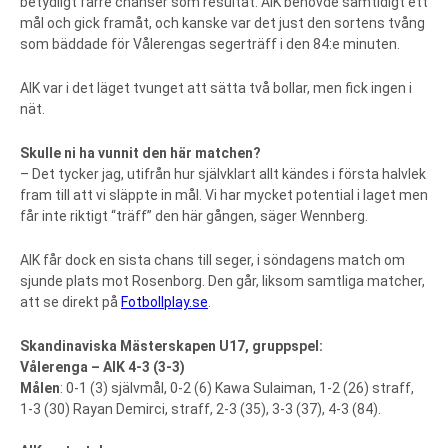
betydligt färre chanser som resultat. AIK behövde samtidigt ett
mål och gick framåt, och kanske var det just den sortens tvång
som bäddade för Vålerengas segerträff i den 84:e minuten.
AIK var i det läget tvunget att sätta två bollar, men fick ingen i
nät.
Skulle ni ha vunnit den här matchen?
– Det tycker jag, utifrån hur självklart allt kändes i första halvlek
fram till att vi släppte in mål. Vi har mycket potential i laget men
får inte riktigt “träff” den här gången, säger Wennberg.
AIK får dock en sista chans till seger, i söndagens match om
sjunde plats mot Rosenborg. Den går, liksom samtliga matcher,
att se direkt på
Fotbollplay.se
.
Skandinaviska Mästerskapen U17, gruppspel:
Vålerenga – AIK 4-3 (3-3)
Målen
: 0-1 (3) självmål, 0-2 (6) Kawa Sulaiman, 1-2 (26) straff,
1-3 (30) Rayan Demirci, straff, 2-3 (35), 3-3 (37), 4-3 (84).