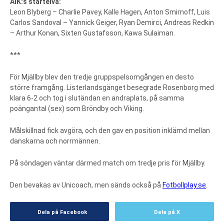
AIK:s startelva:
Leon Blyberg – Charlie Pavey, Kalle Hagen, Anton Smirnoff, Luis
Carlos Sandoval – Yannick Geiger, Ryan Demirci, Andreas Redkin
– Arthur Konan, Sixten Gustafsson, Kawa Sulaiman.
***
För Mjällby blev den tredje gruppspelsomgången en desto
större framgång. Listerlandsgänget besegrade Rosenborg med
klara 6-2 och tog i slutändan en andraplats, på samma
poängantal (sex) som Bröndby och Viking.
Målskillnad fick avgöra, och den gav en position inklämd mellan
danskarna och norrmännen.
På söndagen väntar därmed match om tredje pris för Mjällby.
Den bevakas av Unicoach, men sänds också på
Fotbollplay.se
.
Dela på Facebook
Dela på X