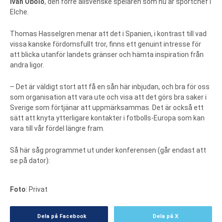
Iván Obolo
, den förre allsvenske spelaren som nu är sportchef i
Elche.
Thomas Hasselgren menar att det i Spanien, i kontrast till vad
vissa kanske fördomsfullt tror, finns ett genuint intresse för
att blicka utanför landets gränser och hämta inspiration från
andra ligor.
– Det är väldigt stort att få en sån här inbjudan, och bra för oss
som organisation att vara ute och visa att det görs bra saker i
Sverige som förtjänar att uppmärksammas. Det är också ett
sätt att knyta ytterligare kontakter i fotbolls-Europa som kan
vara till vår fördel längre fram.
Så här såg programmet ut under konferensen (går endast att
se på dator):
Foto
: Privat
Dela på Facebook
Dela på X