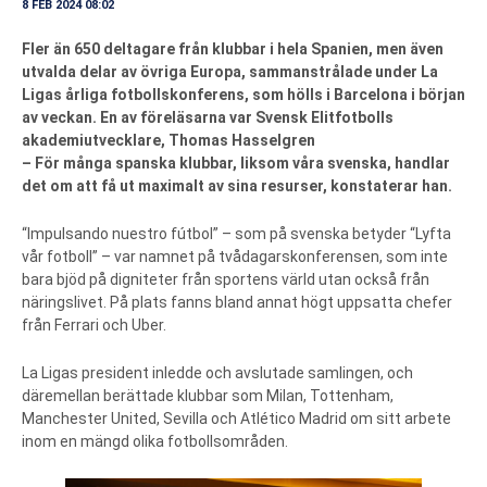
8 FEB 2024 08:02
Fler än 650 deltagare från klubbar i hela Spanien, men även
utvalda delar av övriga Europa, sammanstrålade under La
Ligas årliga fotbollskonferens, som hölls i Barcelona i början
av veckan. En av föreläsarna var Svensk Elitfotbolls
akademiutvecklare, Thomas Hasselgren
– För många spanska klubbar, liksom våra svenska, handlar
det om att få ut maximalt av sina resurser, konstaterar han.
“Impulsando nuestro fútbol” – som på svenska betyder “Lyfta
vår fotboll” – var namnet på tvådagarskonferensen, som inte
bara bjöd på digniteter från sportens värld utan också från
näringslivet. På plats fanns bland annat högt uppsatta chefer
från Ferrari och Uber.
La Ligas president inledde och avslutade samlingen, och
däremellan berättade klubbar som Milan, Tottenham,
Manchester United, Sevilla och Atlético Madrid om sitt arbete
inom en mängd olika fotbollsområden.