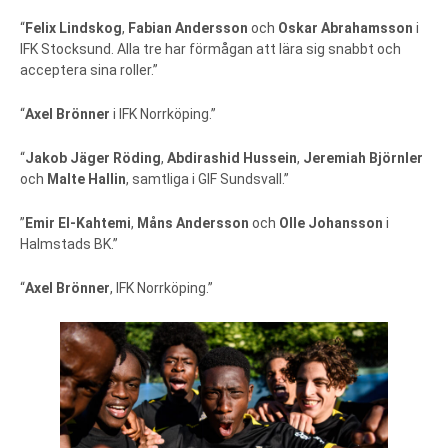
“
Felix Lindskog
,
Fabian Andersson
och
Oskar Abrahamsson
i
IFK Stocksund. Alla tre har förmågan att lära sig snabbt och
acceptera sina roller.”
“
Axel Brönner
i IFK Norrköping.”
“
Jakob Jäger Röding
,
Abdirashid Hussein
,
Jeremiah Björnler
och
Malte Hallin
, samtliga i GIF Sundsvall.”
”
Emir El-Kahtemi
,
Måns Andersson
och
Olle Johansson
i
Halmstads BK.”
“
Axel Brönner
, IFK Norrköping.”