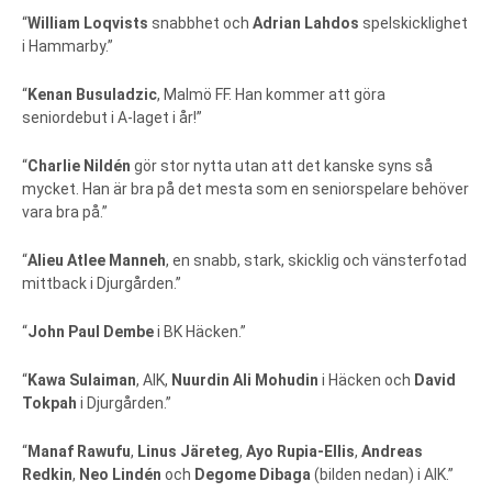
“
William Loqvists
snabbhet och
Adrian Lahdos
spelskicklighet
i Hammarby.”
“
Kenan Busuladzic
, Malmö FF. Han kommer att göra
seniordebut i A-laget i år!”
“
Charlie Nildén
gör stor nytta utan att det kanske syns så
mycket. Han är bra på det mesta som en seniorspelare behöver
vara bra på.”
“
Alieu Atlee Manneh
, en snabb, stark, skicklig och vänsterfotad
mittback i Djurgården.”
“
John Paul Dembe
i BK Häcken.”
“
Kawa Sulaiman
, AIK,
Nuurdin Ali Mohudin
i Häcken och
David
Tokpah
i Djurgården.”
“
Manaf Rawufu
,
Linus Järeteg
,
Ayo Rupia-Ellis
,
Andreas
Redkin
,
Neo Lindén
och
Degome Dibaga
(bilden nedan) i AIK.”