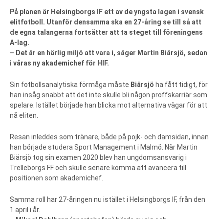
På planen är Helsingborgs IF ett av de yngsta lagen i svensk
elitfotboll. Utanför densamma ska en 27-åring se till så att
de egna talangerna fortsätter att ta steget till föreningens
A-lag.
– Det är en härlig miljö att vara i, säger Martin Biärsjö, sedan
i våras ny akademichef för HIF.
Sin fotbollsanalytiska förmåga måste
Biärsjö
ha fått tidigt, för
han insåg snabbt att det inte skulle bli någon proffskarriär som
spelare. Istället började han blicka mot alternativa vägar för att
nå eliten.
Resan inleddes som tränare, både på pojk- och damsidan, innan
han började studera Sport Management i Malmö. När Martin
Biärsjö tog sin examen 2020 blev han ungdomsansvarig i
Trelleborgs FF och skulle senare komma att avancera till
positionen som akademichef.
Samma roll har 27-åringen nu istället i Helsingborgs IF, från den
1 april i år.