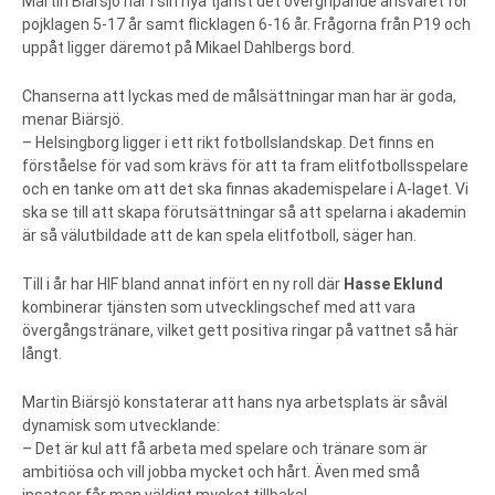
Martin Biärsjö har i sin nya tjänst det övergripande ansvaret för
pojklagen 5-17 år samt flicklagen 6-16 år. Frågorna från P19 och
uppåt ligger däremot på Mikael Dahlbergs bord.
Chanserna att lyckas med de målsättningar man har är goda,
menar Biärsjö.
– Helsingborg ligger i ett rikt fotbollslandskap. Det finns en
förståelse för vad som krävs för att ta fram elitfotbollsspelare
och en tanke om att det ska finnas akademispelare i A-laget. Vi
ska se till att skapa förutsättningar så att spelarna i akademin
är så välutbildade att de kan spela elitfotboll, säger han.
Till i år har HIF bland annat infört en ny roll där
Hasse Eklund
kombinerar tjänsten som utvecklingschef med att vara
övergångstränare, vilket gett positiva ringar på vattnet så här
långt.
Martin Biärsjö konstaterar att hans nya arbetsplats är såväl
dynamisk som utvecklande:
– Det är kul att få arbeta med spelare och tränare som är
ambitiösa och vill jobba mycket och hårt. Även med små
insatser får man väldigt mycket tillbaka!