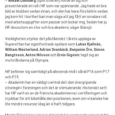
–
Mikael Dahlberg
(sportchefen) hörde av sig och
presenterade en roll i HIF som var spännande. Jag hade en bra
bild av klubben sedan innan, och den har bara förstärkts sedan
jag kom hit. I korthet kan man säga att jag fått en smalare roll,
med arbetsuppgifter som passar och lockar mig. Sedan har ju
HIF dessutom en stor och bra akademi, säger Biärsjö.
Verkligheten styrker det påståendet. I årets upplaga av
Superettan har egenfostrade spelare som
Lukas Kjellnäs
,
William Westerlund
,
Adrian Svanbäck
,
Benjamin Örn
,
Simon
Bengtsson
,
Anton Nilsson
och
Ervin Gigovic
tagit sig an
motståndarna på Olympia.
HIF befinner sig samtidigt på allsvensk nivå i såväl P16 som P17
och P19.
– Akademin har en väldigt central del i den övergripande
strategin i föreningen och det är stimulerande. Historiskt sett
har HIF varit en av de främsta akademierna i certifieringen och
vi jobbar för att bibehålla den positionen, även om vi kanske har
lite mindre resurser idag än vi haft tidigare.