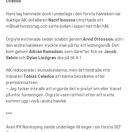
Ocenda
.
Hans lag hamnade dock i underläge i den första halvleken när
duktige AIK-anfallaren
Nazif Inoussa
utnyttjade ett
målvaktsmisstag och satte bollen i öppet nät från håll.
Örgryte kvitterade sedan snabbt genom
Arvid Ottosson
, och i
den andra halvleken tryckte man på för ett ledningsmål. Det
kom genom
Adrian Ramadani
, som därefter fick se
Jacob
Selvin
och
Dylan Lindgren
öka på till 4-1.
AIK reducerade i slutsekunderna, men det hindrade inte
tränaren
Tobias Celedon
att känna besvikelse efter
premiärinsatsen:
– Jag tycker inte alls att vi gjorde det vi pratat om eller tränat
på inför turneringen. Örgryte vann rättvist efter att vi inte
kommit upp i nivå i andra halvlek.
***
Även IFK Norrköping vände underläge till seger i sin första SEF