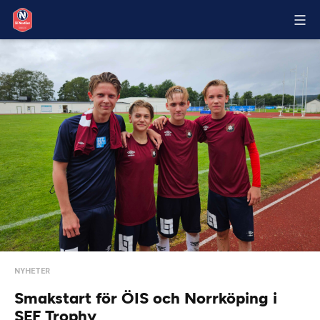
NYHETER
Smakstart för ÖIS och Norrköping i
SEF Trophy