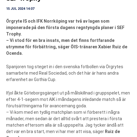
15 JUL 2024 14:07
Örgryte IS och IFK Norrköping var två av lagen som
imponerade på den första dagens regntyngda planer i SEF
Trophy.
– Vi stod för en bra insats, men det finns fortfarande
utrymme för förbättring, säger ÖIS-tränaren Xabier Ruiz de
Ocenda.
Spanjoren tog steget in i den svenska fotbollen via Örgrytes
samarbete med Real Sociedad, och det här är hans andra
erfarenhet av Gothia Cup.
Ifjol åkte Göteborgsgänget ut på målskillnad i gruppspelet, men
efter 4-1-segern mot AIK i måndagens inledande match så är
förutsättningarna för avancemang goda.
– Vi kom med en tydlig matchplan som vi förberett i några
månader, men sedan är det alltid svårt att prestera i första
matchen eftersom alla är så uppspelta. Jag tycker ändå att
det var en bra start, men vi har mer att visa, säger
Ruiz de