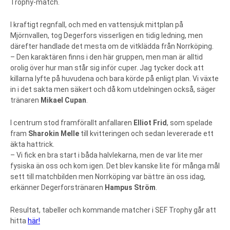
Trophy-match.
I kraftigt regnfall, och med en vattensjuk mittplan på
Mjörnvallen, tog Degerfors visserligen en tidig ledning, men
därefter handlade det mesta om de vitklädda från Norrköping.
– Den karaktären finns i den här gruppen, men man är alltid
orolig över hur man står sig inför cuper. Jag tycker dock att
killarna lyfte på huvudena och bara körde på enligt plan. Vi växte
in i det sakta men säkert och då kom utdelningen också, säger
tränaren
Mikael Cupan
.
I centrum stod framförallt anfallaren
Elliot Frid
, som spelade
fram
Sharokin Melle
till kvitteringen och sedan levererade ett
äkta hattrick.
– Vi fick en bra start i båda halvlekarna, men de var lite mer
fysiska än oss och kom igen. Det blev kanske lite för många mål
sett till matchbilden men Norrköping var bättre än oss idag,
erkänner Degerforstränaren
Hampus Ström
.
Resultat, tabeller och kommande matcher i SEF Trophy går att
hitta
här!