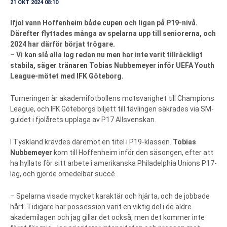
21 OKT 2024 08:10
Ifjol vann Hoffenheim både cupen och ligan på P19-nivå.
Därefter flyttades många av spelarna upp till seniorerna, och
2024 har därför börjat trögare.
– Vi kan slå alla lag redan nu men har inte varit tillräckligt
stabila, säger tränaren Tobias Nubbemeyer inför UEFA Youth
League-mötet med IFK Göteborg.
Turneringen är akademifotbollens motsvarighet till Champions
League, och IFK Göteborgs biljett till tävlingen säkrades via SM-
guldet i fjolårets upplaga av P17 Allsvenskan.
I Tyskland krävdes däremot en titel i P19-klassen.
Tobias
Nubbemeyer
kom till Hoffenheim inför den säsongen, efter att
ha hyllats för sitt arbete i amerikanska Philadelphia Unions P17-
lag, och gjorde omedelbar succé.
– Spelarna visade mycket karaktär och hjärta, och de jobbade
hårt. Tidigare har possession varit en viktig del i de äldre
akademilagen och jag gillar det också, men det kommer inte