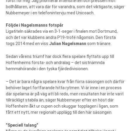
först för mig. Jag prioriterar intensiteten och pressen mot
bollhållaren, att vara där för varandra, som det viktigaste, säger
Nubbemeyer i en telefonintervju med Unicoach.
Följde i Nagelsmanns fotspår
Ligatiteln säkrades via en 3-1-seger i finalen mot Dortmund,
och det var klubbens andra P19-trofé någonsin. Den första
togs 2014 med en viss
Julian Nagelsmann
som tränare.
Sedan vårens triumf har dock flera spelare flyttats upp till
Hoffenheims första- och andralag – det sistnämnda
hemmahörande i den tyska fjärdedivisionen.
– Det är bara några spelare kvar från förra säsongen och därför
behöver laget fortfarande hitta rytmen. Vi är inne i en process
där spelarna är på väg att bli redo, men resultaten har inte varit
tillräckligt stabila än, säger Nubbemeyer efter en höst där
Hoffenheim åkt ur cupen och skuggar topplagen i ligan, som
fått ett nytt, mer regionalt upplägg till den här säsongen.
”Speciell talang”