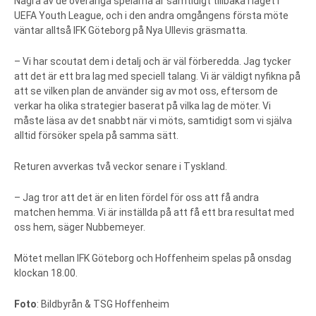
Några av de överåriga spelarna är samtidigt tillbaka i laget i
UEFA Youth League, och i den andra omgångens första möte
väntar alltså IFK Göteborg på Nya Ullevis gräsmatta.
– Vi har scoutat dem i detalj och är väl förberedda. Jag tycker
att det är ett bra lag med speciell talang. Vi är väldigt nyfikna på
att se vilken plan de använder sig av mot oss, eftersom de
verkar ha olika strategier baserat på vilka lag de möter. Vi
måste läsa av det snabbt när vi möts, samtidigt som vi själva
alltid försöker spela på samma sätt.
Returen avverkas två veckor senare i Tyskland.
– Jag tror att det är en liten fördel för oss att få andra
matchen hemma. Vi är inställda på att få ett bra resultat med
oss hem, säger Nubbemeyer.
Mötet mellan IFK Göteborg och Hoffenheim spelas på onsdag
klockan 18.00.
Foto
: Bildbyrån & TSG Hoffenheim