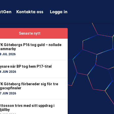
xtGen
Kontakta oss
Logga in
Senaste nytt
FK Göteborgs P16 tog guld – nollade
ammarby
8 JUL 2026
ysare när BP tog hem P17-titel
4 JUN 2026
FK Göteborg förbereder sig för tre
igacupfinaler
7 JUN 2026
ttosson trivs med sitt uppdrag i
jällby