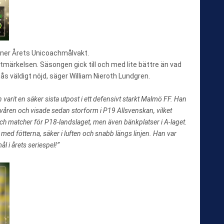
nner Årets Unicoachmålvakt.
utmärkelsen. Säsongen gick till och med lite bättre än vad
ås väldigt nöjd, säger William Nieroth Lundgren.
varit en säker sista utpost i ett defensivt starkt Malmö FF. Han
r våren och visade sedan storform i P19 Allsvenskan, vilket
r och matcher för P18-landslaget, men även bänkplatser i A-laget.
ed fötterna, säker i luften och snabb längs linjen. Han var
l i årets seriespel!”