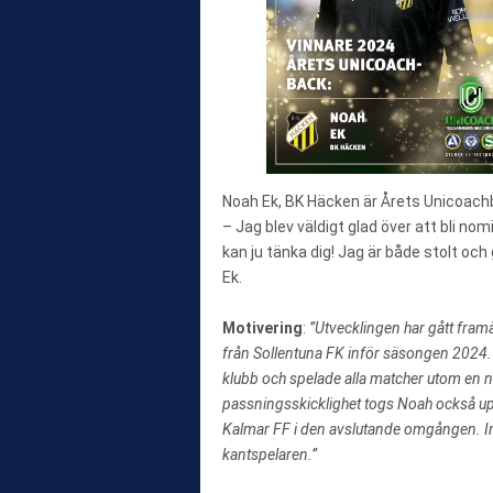
Noah Ek, BK Häcken är Årets Unicoach
– Jag blev väldigt glad över att bli nom
kan ju tänka dig! Jag är både stolt och
Ek.
Motivering
:
”Utvecklingen har gått framå
från Sollentuna FK inför säsongen 2024.
klubb och spelade alla matcher utom en n
passningsskicklighet togs Noah också upp 
Kalmar FF i den avslutande omgången. Insa
kantspelaren.”