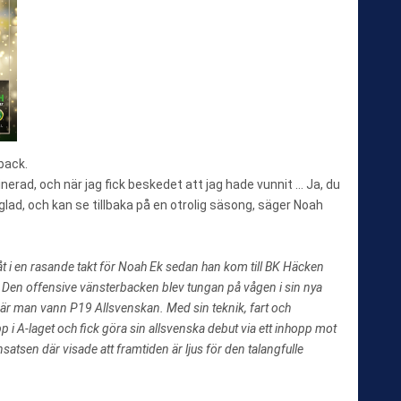
back.
inerad, och när jag fick beskedet att jag hade vunnit … Ja, du
 glad, och kan se tillbaka på en otrolig säsong, säger Noah
t i en rasande takt för Noah Ek sedan han kom till BK Häcken
 Den offensive vänsterbacken blev tungan på vågen i sin nya
är man vann P19 Allsvenskan. Med sin teknik, fart och
i A-laget och fick göra sin allsvenska debut via ett inhopp mot
tsen där visade att framtiden är ljus för den talangfulle