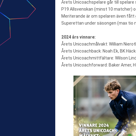
Årets Unicoachspelare går till spelar
P19 Allsvenskan (minst 10 matcher) o
Meriterande är om spelaren även fått g
Superettan under säsongen (max tio 
2024 års vinnare:
Årets Unicoachmålvakt: William Niero
Årets Unicoachback: Noah Ek, BK Häc
Årets Unicoachmittfältare: Wilson L
Årets Unicoachforward: Baker Amer, H