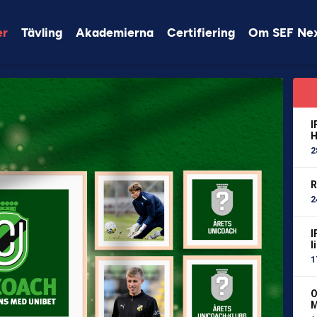
er
Tävling
Akademierna
Certifiering
Om SEF Ne
I
H
2
R
2
I
l
1
O
M