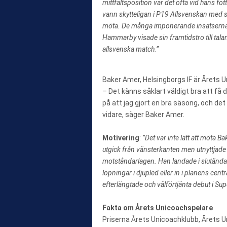
mittfältsposition var det ofta vid hans f
vann skytteligan i P19 Allsvenskan med 
möta. De många imponerande insatserna 
Hammarby visade sin framtidstro till tal
allsvenska match.”
Baker Amer, Helsingborgs IF är Årets 
– Det känns såklart väldigt bra att få de
på att jag gjort en bra säsong, och de
vidare, säger Baker Amer.
Motivering
:
”Det var inte lätt att möta 
utgick från vänsterkanten men utnyttjade si
motståndarlagen. Han landade i slutända
löpningar i djupled eller in i planens cent
efterlängtade och välförtjänta debut i Sup
Fakta om Årets Unicoachspelare
Priserna Årets Unicoachklubb, Årets U