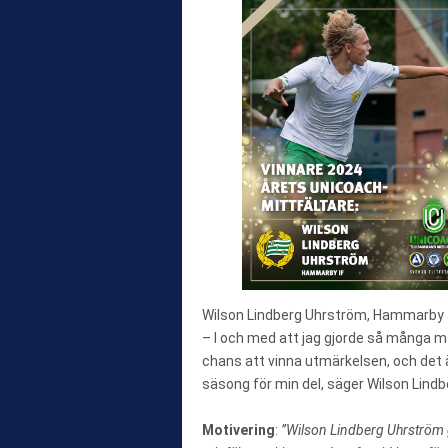
Wilson Lindberg Uhrström, Hammarby ä
– I och med att jag gjorde så många m
chans att vinna utmärkelsen, och det är 
säsong för min del, säger Wilson Lind
Motivering
:
”Wilson Lindberg Uhrström g