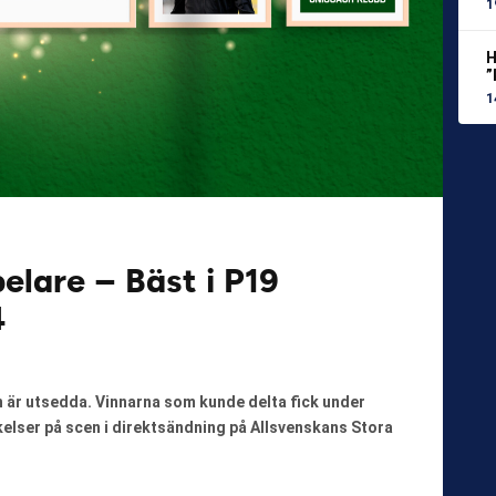
1
H
”
1
elare – Bäst i P19
4
n är utsedda. Vinnarna som kunde delta fick under
lser på scen i direktsändning på Allsvenskans Stora