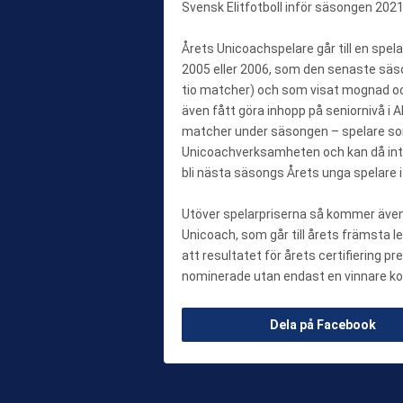
Svensk Elitfotboll inför säsongen 2021
Årets Unicoachspelare går till en spela
2005 eller 2006, som den senaste säs
tio matcher) och som visat mognad och
även fått göra inhopp på seniornivå i 
matcher under säsongen – spelare som 
Unicoachverksamheten och kan då int
bli nästa säsongs Årets unga spelare i
Utöver spelarpriserna så kommer även p
Unicoach, som går till årets främsta le
att resultatet för årets certifiering p
nominerade utan endast en vinnare ko
Dela på Facebook