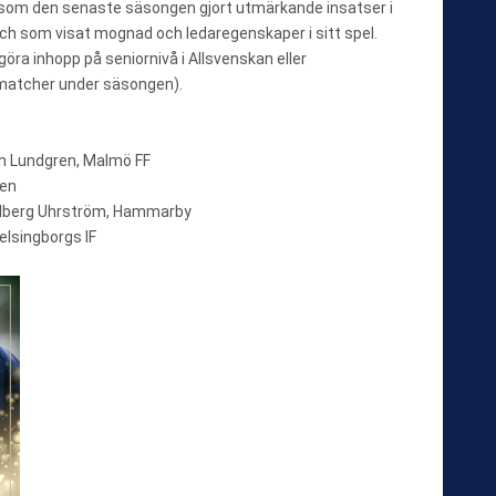
e som den senaste säsongen gjort utmärkande insatser i
ch som visat mognad och ledaregenskaper i sitt spel.
öra inhopp på seniornivå i Allsvenskan eller
matcher under säsongen).
th Lundgren, Malmö FF
ken
indberg Uhrström, Hammarby
elsingborgs IF