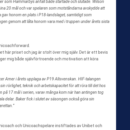
ötter som Hammarbys anfall både startade och slutade. Wilson
sina 20 mål och var spelaren som motståndarna avskydde att
gav honom en plats i P18-landslaget, samtidigt som
angen genom att låta honom vara med i truppen under årets sista
Unicoachforward.
t här priset och jag är stolt över mig själv. Det är ett bevis
t ger mig både självförtroende och motivation att köra
Baker Amer i årets upplaga av P19 Allsvenskan. HIF-talangen
n rörlighet, teknik och arbetskapacitet för att röra till det hos
n på 17 mål i serien, varav många kom när han antingen tog
rala delar. Baker fick i slutet av säsongen också göra sin
erettan.”
nicoach och Unicoachspelare instiftades av Unibet och