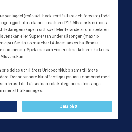
.
re per lagdel (målvakt, back, mittfältare och forward) född
ongen gjort utmärkande insatser i P19 Allsvenskan (minst
 ledaregenskaper i sitt spel. Meriterande är om spelaren
Allsvenskan eller Superettan under säsongen (max tio
gjort fler än tio matcher i A-laget anses ha lämnat
e nomineras). Spelarna som vinner utmärkelsen ska kunna
 Allsvenskan.
ris delas ut till årets Unicoachklubb samt till årets
dare. Dessa vinnare blir offentliga i januari, i samband med
resenteras. I de två sistnämnda kategorierna finns inga
mmer att tillkännages.
Dela på X