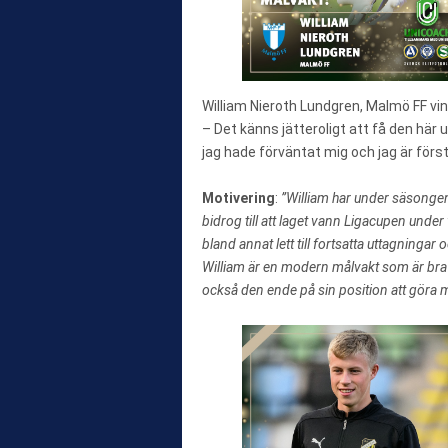
William Nieroth Lundgren, Malmö FF vi
– Det känns jätteroligt att få den här 
jag hade förväntat mig och jag är först
Motivering
:
”William har under säsongen 
bidrog till att laget vann Ligacupen unde
bland annat lett till fortsatta uttagninga
William är en modern målvakt som är bra m
också den ende på sin position att göra må