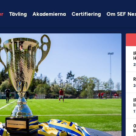
er
Tävling
Akademierna
Certifiering
Om SEF Ne
I
H
2
R
2
I
l
1
O
M