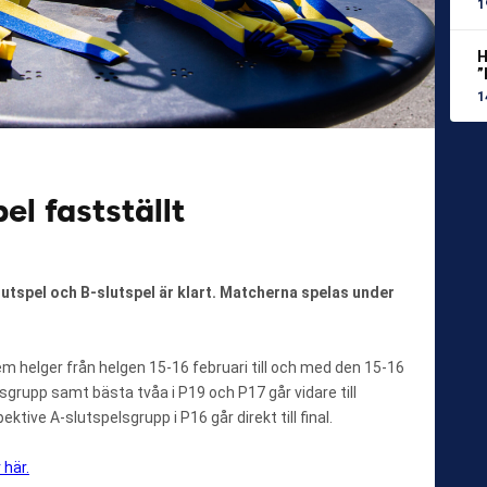
1
H
”
1
el fastställt
tspel och B-slutspel är klart. Matcherna spelas under
helger från helgen 15-16 februari till och med den 15-16
sgrupp samt bästa tvåa i P19 och P17 går vidare till
ktive A-slutspelsgrupp i P16 går direkt till final.
 här.