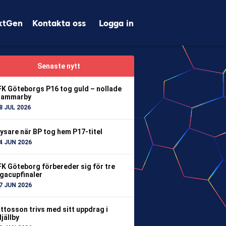
xtGen
Kontakta oss
Logga in
Senaste nytt
FK Göteborgs P16 tog guld – nollade
ammarby
8 JUL 2026
ysare när BP tog hem P17-titel
4 JUN 2026
FK Göteborg förbereder sig för tre
igacupfinaler
7 JUN 2026
ttosson trivs med sitt uppdrag i
jällby