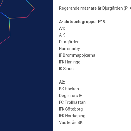
Regerande mästare är Djurgården (P16)
A-slutspelsgrupper P19:
A1:
AIK
Djurgården
Hammarby
IF Brommapojkarna
IFK Haninge
IK Sirius
A2:
BK Häcken
Degerfors IF
FC Trollhättan
IFK Göteborg
IFK Norrköping
Västerås SK