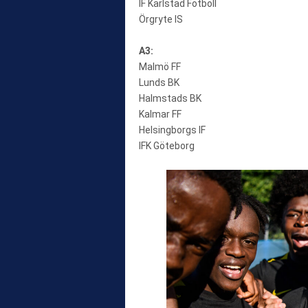
IF Karlstad Fotboll
Örgryte IS
A3:
Malmö FF
Lunds BK
Halmstads BK
Kalmar FF
Helsingborgs IF
IFK Göteborg