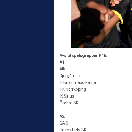
A-slutspelsgrupper P16:
A1:
AIK
Djurgården
IF Brommapojkarna
IFK Norrköping
IK Sirius
Örebro SK
A2:
GAIS
Halmstads BK