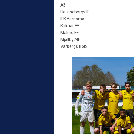
A3:
Helsingborgs IF
IFK Värnamo
Kalmar FF
Malmö FF
Mjällby AIF
Varbergs BoIS