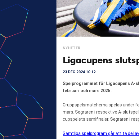
NYHETER
Ligacupens slutsp
23 DEC 2024 10:12
Spelprogrammet för Ligacupens A-slu
februari och mars 2025.
Gruppspelsmatcherna spelas under fem 
mars. Segraren i respektive A-slutspel
cupspelets semifinaler. Segraren i respe
Samtliga spelprogram går att ta del av