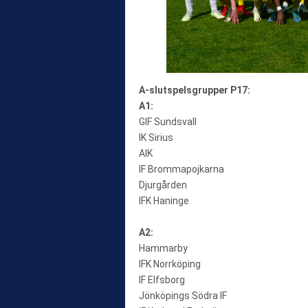
A-slutspelsgrupper P17:
A1:
GIF Sundsvall
IK Sirius
AIK
IF Brommapojkarna
Djurgården
IFK Haninge
A2:
Hammarby
IFK Norrköping
IF Elfsborg
Jönköpings Södra IF