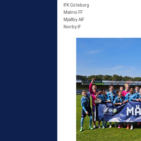
IFK Göteborg
Malmö FF
Mjällby AIF
Norrby IF