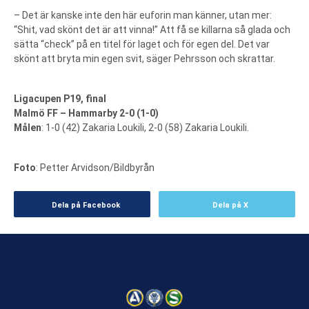
– Det är kanske inte den här euforin man känner, utan mer:
“Shit, vad skönt det är att vinna!” Att få se killarna så glada och
sätta “check” på en titel för laget och för egen del. Det var
skönt att bryta min egen svit, säger Pehrsson och skrattar.
Ligacupen P19, final
Malmö FF – Hammarby 2-0 (1-0)
Målen
: 1-0 (42) Zakaria Loukili, 2-0 (58) Zakaria Loukili.
Foto
: Petter Arvidson/Bildbyrån
Dela på Facebook
Dela på X