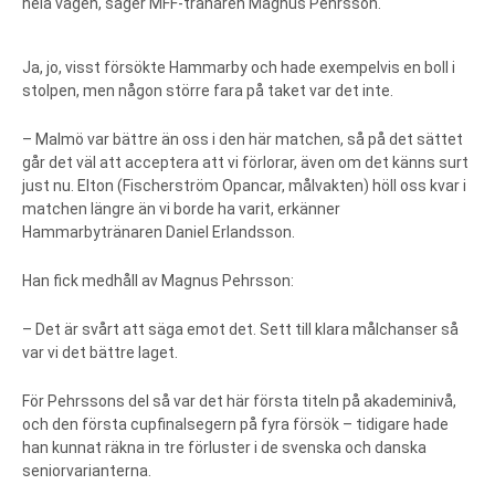
hela vägen, säger MFF-tränaren Magnus Pehrsson.
Ja, jo, visst försökte Hammarby och hade exempelvis en boll i
stolpen, men någon större fara på taket var det inte.
– Malmö var bättre än oss i den här matchen, så på det sättet
går det väl att acceptera att vi förlorar, även om det känns surt
just nu. Elton (Fischerström Opancar, målvakten) höll oss kvar i
matchen längre än vi borde ha varit, erkänner
Hammarbytränaren Daniel Erlandsson.
Han fick medhåll av Magnus Pehrsson:
– Det är svårt att säga emot det. Sett till klara målchanser så
var vi det bättre laget.
För Pehrssons del så var det här första titeln på akademinivå,
och den första cupfinalsegern på fyra försök – tidigare hade
han kunnat räkna in tre förluster i de svenska och danska
seniorvarianterna.