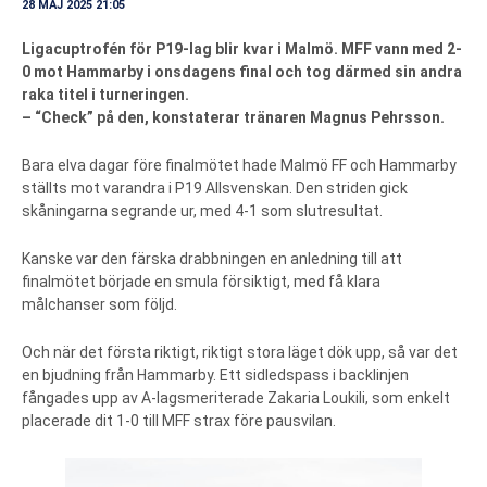
28 MAJ 2025 21:05
Ligacuptrofén för P19-lag blir kvar i Malmö. MFF vann med 2-
0 mot Hammarby i onsdagens final och tog därmed sin andra
raka titel i turneringen.
– “Check” på den, konstaterar tränaren Magnus Pehrsson.
Bara elva dagar före finalmötet hade Malmö FF och Hammarby
ställts mot varandra i P19 Allsvenskan. Den striden gick
skåningarna segrande ur, med 4-1 som slutresultat.
Kanske var den färska drabbningen en anledning till att
finalmötet började en smula försiktigt, med få klara
målchanser som följd.
Och när det första riktigt, riktigt stora läget dök upp, så var det
en bjudning från Hammarby. Ett sidledspass i backlinjen
fångades upp av A-lagsmeriterade Zakaria Loukili, som enkelt
placerade dit 1-0 till MFF strax före pausvilan.