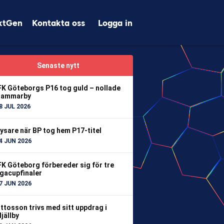
xtGen
Kontakta oss
Logga in
Senaste nytt
FK Göteborgs P16 tog guld – nollade
ammarby
8 JUL 2026
ysare när BP tog hem P17-titel
4 JUN 2026
FK Göteborg förbereder sig för tre
igacupfinaler
7 JUN 2026
ttosson trivs med sitt uppdrag i
jällby