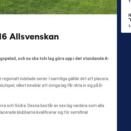
1
H
”
1
P16 Allsvenskan
gspelad, och nu ska tolv lag göra upp i det stundande A-
 regionalt indelade serier. I samtliga gällde det att placera
utspel, vilket innebär att övriga lag får rikta in sig på B-
Norra och Södra. Dessa består av sex lag vardera som alla
acerade klubbarna kvalificerar sig för semifinal.