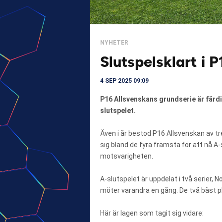
NYHETER
Slutspelsklart i 
4 SEP 2025 09:09
P16 Allsvenskans grundserie är färdi
slutspelet.
Även i år bestod P16 Allsvenskan av tre
sig bland de fyra främsta för att nå A-sl
motsvarigheten.
A-slutspelet är uppdelat i två serier, 
möter varandra en gång. De två bäst pl
Här är lagen som tagit sig vidare: