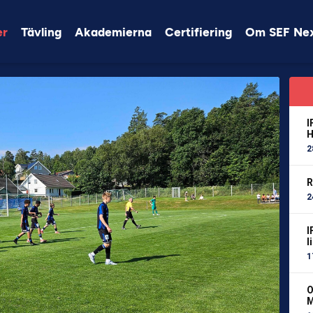
er
Tävling
Akademierna
Certifiering
Om SEF Ne
I
H
2
R
2
I
l
1
O
M