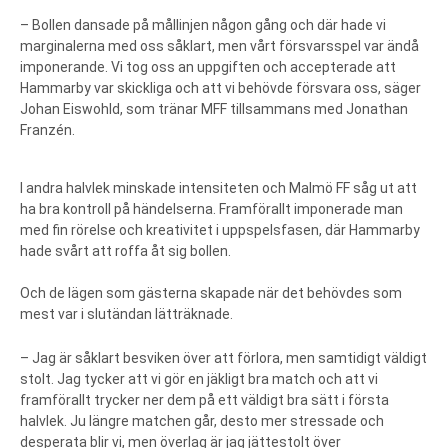
– Bollen dansade på mållinjen någon gång och där hade vi
marginalerna med oss såklart, men vårt försvarsspel var ändå
imponerande. Vi tog oss an uppgiften och accepterade att
Hammarby var skickliga och att vi behövde försvara oss, säger
Johan Eiswohld, som tränar MFF tillsammans med Jonathan
Franzén.
I andra halvlek minskade intensiteten och Malmö FF såg ut att
ha bra kontroll på händelserna. Framförallt imponerade man
med fin rörelse och kreativitet i uppspelsfasen, där Hammarby
hade svårt att roffa åt sig bollen.
Och de lägen som gästerna skapade när det behövdes som
mest var i slutändan lätträknade.
– Jag är såklart besviken över att förlora, men samtidigt väldigt
stolt. Jag tycker att vi gör en jäkligt bra match och att vi
framförallt trycker ner dem på ett väldigt bra sätt i första
halvlek. Ju längre matchen går, desto mer stressade och
desperata blir vi, men överlag är jag jättestolt över