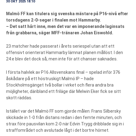
30 OKT 2025 18:10
Malmö FF kan titulera sig svenska mästare på P16-nivå efter
torsdagens 2-0-seger i finalen mot Hammarby.
– Det satt hårt inne, men det var en imponerande laginsats
från grabbarna, säger MFF-tränaren Johan Eiswohld.
23 matcher hade passerat i årets seriespel utan att ett
offensivt orienterat Hammarby lämnat planen mållöst. I den
24:e blev det dock så, men inte för att chanser saknades.
I första halvlek av P16 Allsvenskans final – spelad inför 376
åskådare på ett höstruskigt Malmö IP – hade
Stockholmsgänget två bollar i virket och flera andra bra
möjligheter, däribland ett friläge där Melwin Eker fick se sitt
skott räddas.
Istället var det Malmö FF som gjorde målen: Frans Silbersky
skickade in 1-0 från distans redan i den femte minuten, och
strax före pausvilan kom 2-0 när Edvin Trygg dribblade sig in i
straffområdet och avslutade lågt i det bortre hörnet.