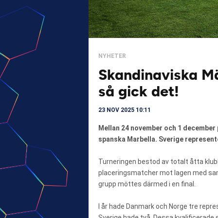
NYHETER
Skandinaviska Mä
så gick det!
23 NOV 2025 10:11
Mellan 24 november och 1 december 
spanska Marbella. Sverige represen
Turneringen bestod av totalt åtta klubba
placeringsmatcher mot lagen med samm
grupp möttes därmed i en final.
I år hade Danmark och Norge tre repr
Sverige hade två. Dessa kvalificerade s