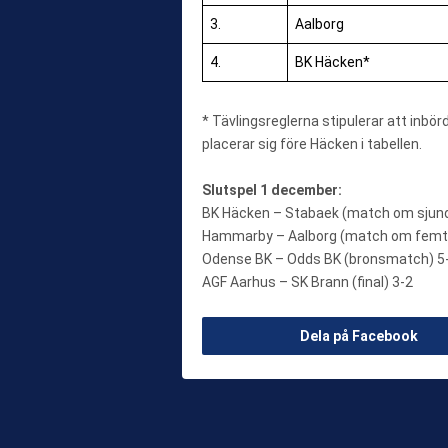
3.
Aalborg
4.
BK Häcken*
* Tävlingsreglerna stipulerar att inbör
placerar sig före Häcken i tabellen.
Slutspel 1 december:
BK Häcken – Stabaek (match om sjund
Hammarby – Aalborg (match om femte
Odense BK – Odds BK (bronsmatch) 5-3 e
AGF Aarhus – SK Brann (final) 3-2
Dela på Facebook