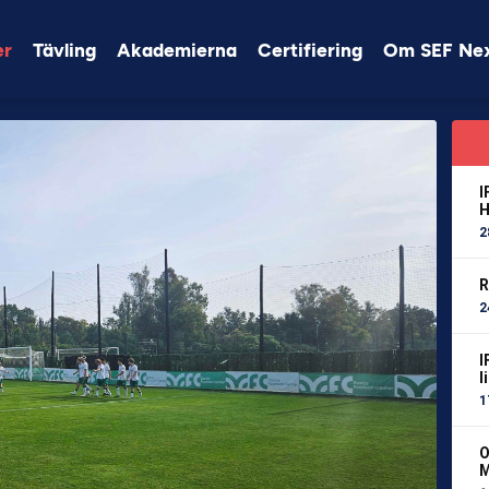
er
Tävling
Akademierna
Certifiering
Om SEF Ne
I
H
2
R
2
I
l
1
O
M