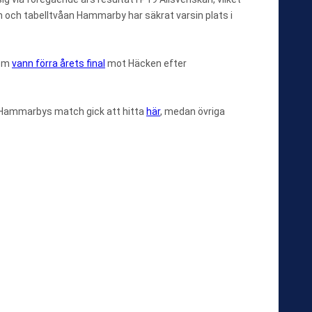
 och tabelltvåan Hammarby har säkrat varsin plats i
som
vann förra årets final
mot Häcken efter
r. Hammarbys match gick att hitta
här
, medan övriga