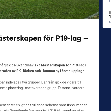
1
H
”
1
sterskapen för P19-lag –
pågick de Skandinaviska Mästerskapen för P19-lag i
terades av BK Häcken och Hammarby i årets upplaga
.
r, indelade i två grupper. Därifrån gick de vidare till
a placering i motsvarande grupp. Ettorna i vardera
esentanter enligt det rullande schema som finns, medan
ig via föregående års resultat i P19 Allsvenskan, vilket