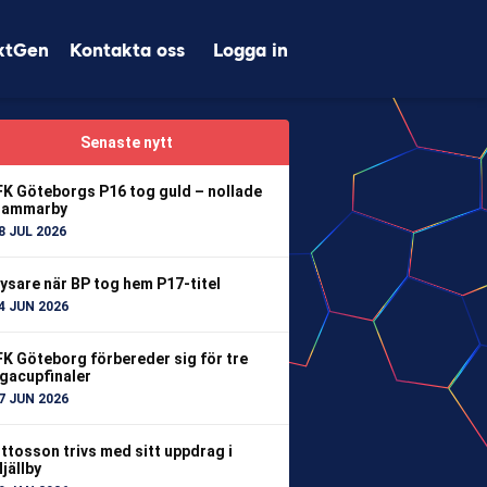
xtGen
Kontakta oss
Logga in
Senaste nytt
FK Göteborgs P16 tog guld – nollade
ammarby
8 JUL 2026
ysare när BP tog hem P17-titel
4 JUN 2026
FK Göteborg förbereder sig för tre
igacupfinaler
7 JUN 2026
ttosson trivs med sitt uppdrag i
jällby