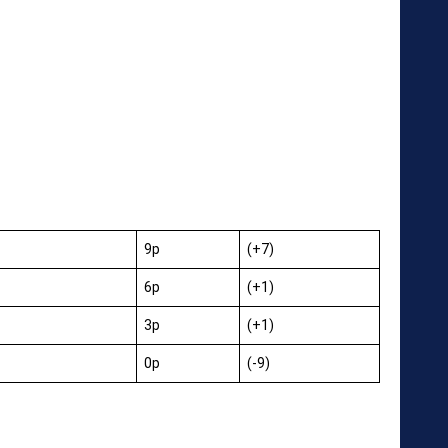
9p
(+7)
6p
(+1)
3p
(+1)
0p
(-9)