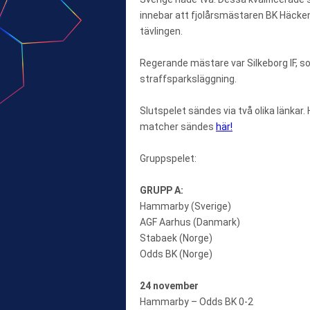
innebar att fjolårsmästaren BK Häcken
tävlingen.
Regerande mästare var Silkeborg IF, 
straffsparksläggning.
Slutspelet sändes via två olika länka
matcher sändes
här!
Gruppspelet:
GRUPP A:
Hammarby (Sverige)
AGF Aarhus (Danmark)
Stabaek (Norge)
Odds BK (Norge)
24 november
Hammarby – Odds BK 0-2