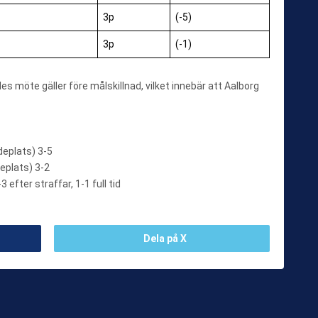
3p
(-5)
3p
(-1)
des möte gäller före målskillnad, vilket innebär att Aalborg
eplats) 3-5
plats) 3-2
fter straffar, 1-1 full tid
Dela på X