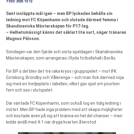
7 DEC 2025 13:12
Sent insläppta mål igen – men BP lyckades behålla sin
ledning mot FC Köpenhamn och slutade därmed femma i
Skandinaviska Mästerskapen för P17-lag.
– Helhetsmässigt känns det såklart lite surt, säger tränaren
Magnus Pålsson.
Söndagen var den fjärde och sista speldagen i Skandinaviska
Mästerskapen, som arrangeras i Ryda fotbollshall i Borås.
För BP:s del blev det tre raka kryss i gruppspelet – mot IFK
Göteborg, Bröndby och Vålerenga – och man fick därmed nöja
sig med en tredjeplats i tabellen, vilket gav spel om position
fem och sex i slutspelet.
Där väntade FC Köpenhamn, som också tog en tidig ledning i
mötet. Men BP hade inga problem med att skapa möjligheter
och kostade även på sig att bränna en hel del chanser – men
ledde ändå med 4-1 när dryga kvarten återstod.