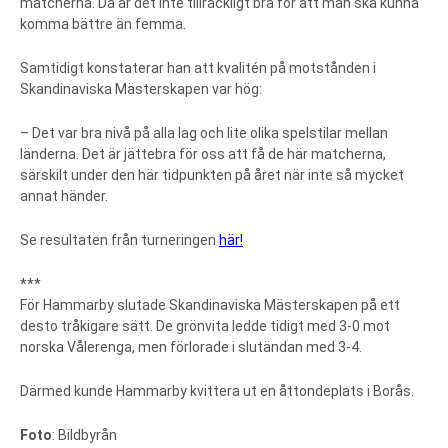
matcherna. Då är det inte tillräckligt bra för att man ska kunna
komma bättre än femma.
Samtidigt konstaterar han att kvalitén på motstånden i
Skandinaviska Mästerskapen var hög:
– Det var bra nivå på alla lag och lite olika spelstilar mellan
länderna. Det är jättebra för oss att få de här matcherna,
särskilt under den här tidpunkten på året när inte så mycket
annat händer.
Se resultaten från turneringen
här!
***
För Hammarby slutade Skandinaviska Mästerskapen på ett
desto tråkigare sätt. De grönvita ledde tidigt med 3-0 mot
norska Vålerenga, men förlorade i slutändan med 3-4.
Därmed kunde Hammarby kvittera ut en åttondeplats i Borås.
Foto
: Bildbyrån